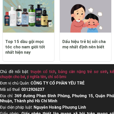
Top 15 dầu gội mọc
Dấu hiệu trẻ bị sởi cha
tóc cho nam giới tốt
mẹ nhất định nên biết
nhất hiện nay
Chủ đề nổi bật:
truyện cổ tích
,
bảng cân nặng trẻ sơ sinh
,
k
chuyện cho bé
,
ý nghĩa tên
,
chỉ số bmi
Đơn vị chủ Quản:
CÔNG TY CỔ PHẦN YÊU TRẺ
Mã số thuế:
0312926237
Địa chỉ:
369 đường Phan Đình Phùng, Phường 15, Quận Ph
Nhuận, Thành phố Hồ Chí Minh
Đại diện pháp luật:
Nguyễn Hoàng Phượng Linh
Giấy phép:
Giấy phép thiết lập mạng xã hội trên mạng s