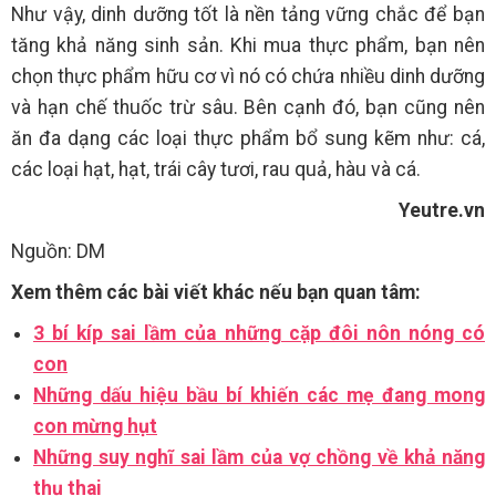
Như vậy, dinh dưỡng tốt là nền tảng vững chắc để bạn
tăng khả năng sinh sản. Khi mua thực phẩm, bạn nên
chọn thực phẩm hữu cơ vì nó có chứa nhiều dinh dưỡng
và hạn chế thuốc trừ sâu. Bên cạnh đó, bạn cũng nên
ăn đa dạng các loại thực phẩm bổ sung kẽm như: cá,
các loại hạt, hạt, trái cây tươi, rau quả, hàu và cá.
Yeutre.vn
Nguồn: DM
Xem thêm các bài viết khác nếu bạn quan tâm:
3 bí kíp sai lầm của những cặp đôi nôn nóng có
con
Những dấu hiệu bầu bí khiến các mẹ đang mong
con mừng hụt
Những suy nghĩ sai lầm của vợ chồng về khả năng
thụ thai