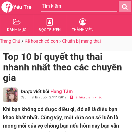
Yêu Trẻ
DANH MỤC
ĐỌC TRUYỆN
THÀNH VIÊN
Trang Chủ
Kế hoạch có con
Chuẩn bị mang thai
Top 10 bí quyết thụ thai
nhanh nhất theo các chuyên
gia
Được viết bởi
Hồng Tâm
Cập nhật lần cuối: 27/11/2019
Tài liệu tham khảo
Khi bạn không có được điều gì, đó sẽ là điều bạn
khao khát nhất. Cũng vậy, một đứa con sẽ luôn là
mong mỏi của vợ chồng bạn nếu hôm nay bạn vẫn