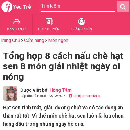
Yêu Trẻ
DANH MỤC
ĐỌC TRUYỆN
THÀNH VIÊN
Trang Chủ
Cẩm nang
Món ngon
Tổng hợp 8 cách nấu chè hạt
sen 8 món giải nhiệt ngày oi
nóng
Được viết bởi
Hồng Tâm
Cập nhật lần cuối: 03/03/2016
Tài liệu tham khảo
Hạt sen tính mát, giàu dưỡng chất và có tác dụng an
thần rất tốt. Vì thế món chè hạt sen luôn là lựa chọn
hàng đầu trong những ngày hè oi ả.