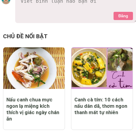
Đăng
CHỦ ĐỀ NỔI BẬT
Nấu canh chua mực
Canh cà tím: 10 cách
ngon lạ miệng kích
nấu dân dã, thơm ngon
thích vị giác ngày chán
thanh mát tự nhiên
ăn