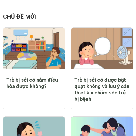
CHỦ ĐỀ MỚI
Trẻ bị sởi có nằm điều
Trẻ bị sởi có được bật
hòa được không?
quạt không và lưu ý cần
thiết khi chăm sóc trẻ
bị bệnh