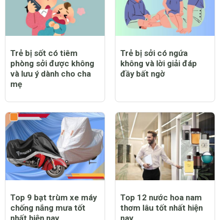
Trẻ bị sốt có tiêm
Trẻ bị sởi có ngứa
phòng sởi được không
không và lời giải đáp
và lưu ý dành cho cha
đầy bất ngờ
mẹ
Top 9 bạt trùm xe máy
Top 12 nước hoa nam
chống nắng mưa tốt
thơm lâu tốt nhất hiện
nhất hiện nay
nay