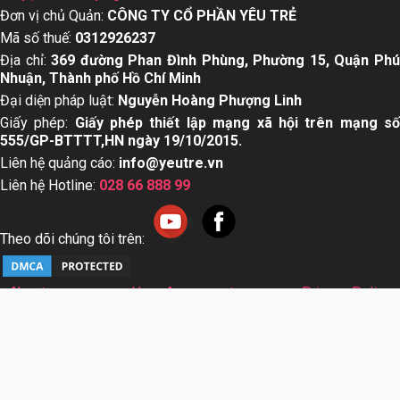
Đơn vị chủ Quản:
CÔNG TY CỔ PHẦN YÊU TRẺ
Mã số thuế:
0312926237
Địa chỉ:
369 đường Phan Đình Phùng, Phường 15, Quận Ph
Nhuận, Thành phố Hồ Chí Minh
Đại diện pháp luật:
Nguyễn Hoàng Phượng Linh
Giấy phép:
Giấy phép thiết lập mạng xã hội trên mạng s
555/GP-BTTTT,HN ngày 19/10/2015.
Liên hệ quảng cáo:
info@yeutre.vn
Liên hệ Hotline:
028 66 888 99
Theo dõi chúng tôi trên:
About us
User Agreement
Privacy Policy
Sơ đồ trang web
© Copyright 2014 Yeutre.vn, all rights reserved. Chuyên
trang mạng xã hội Mẹ & Bé uy tín hàng đầu Việt Nam. Với nội
dung được viết và tham vấn bởi các chuyên gia & Bác sĩ
hàng đầu trong lĩnh vực.