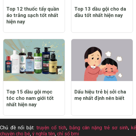
Top 12 thuốc tẩy quần
Top 13 dầu gội cho da
áo trắng sạch tốt nhất
dầu tốt nhất hiện nay
hiện nay
Top 15 dầu gội mọc
Dấu hiệu trẻ bị sởi cha
tóc cho nam giới tốt
mẹ nhất định nên biết
nhất hiện nay
Chủ đề nổi bật:
truyện cổ tích
,
bảng cân nặng trẻ sơ sinh
,
k
chuyện cho bé
,
ý nghĩa tên
,
chỉ số bmi