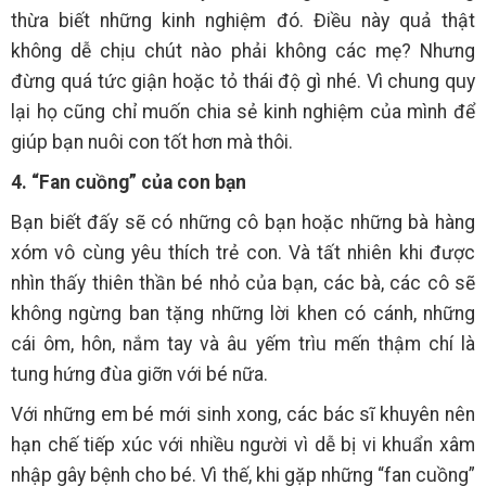
thừa biết những kinh nghiệm đó. Điều này quả thật
không dễ chịu chút nào phải không các mẹ? Nhưng
đừng quá tức giận hoặc tỏ thái độ gì nhé. Vì chung quy
lại họ cũng chỉ muốn chia sẻ kinh nghiệm của mình để
giúp bạn nuôi con tốt hơn mà thôi.
4. “Fan cuồng” của con bạn
Bạn biết đấy sẽ có những cô bạn hoặc những bà hàng
xóm vô cùng yêu thích trẻ con. Và tất nhiên khi được
nhìn thấy thiên thần bé nhỏ của bạn, các bà, các cô sẽ
không ngừng ban tặng những lời khen có cánh, những
cái ôm, hôn, nắm tay và âu yếm trìu mến thậm chí là
tung hứng đùa giỡn với bé nữa.
Với những em bé mới sinh xong, các bác sĩ khuyên nên
hạn chế tiếp xúc với nhiều người vì dễ bị vi khuẩn xâm
nhập gây bệnh cho bé. Vì thế, khi gặp những “fan cuồng”