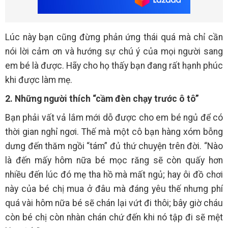
Lúc này bạn cũng đừng phản ứng thái quá mà chỉ cần
nói lời cảm ơn và hướng sự chú ý của mọi người sang
em bé là được. Hãy cho họ thấy bạn đang rất hạnh phúc
khi được làm mẹ.
2. Những người thích “cầm đèn chạy trước ô tô”
Bạn phải vất vả lắm mới dỗ được cho em bé ngủ để có
thời gian nghỉ ngơi. Thế mà một cô bạn hàng xóm bỗng
dưng đến thăm ngồi “tám” đủ thứ chuyện trên đời. “Nào
là đến mấy hôm nữa bé mọc răng sẽ còn quấy hơn
nhiều đến lúc đó mẹ tha hồ mà mất ngủ; hay ôi đồ chơi
này của bé chị mua ở đâu mà đáng yêu thế nhưng phí
quá vài hôm nữa bé sẽ chán lại vứt đi thôi; bây giờ cháu
còn bé chị còn nhàn chán chứ đến khi nó tập đi sẽ mệt