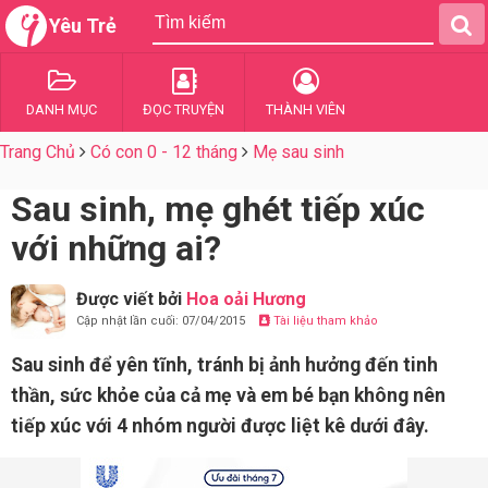
Yêu Trẻ
DANH MỤC
ĐỌC TRUYỆN
THÀNH VIÊN
Trang Chủ
Có con 0 - 12 tháng
Mẹ sau sinh
Sau sinh, mẹ ghét tiếp xúc
với những ai?
Được viết bởi
Hoa oải Hương
Cập nhật lần cuối: 07/04/2015
Tài liệu tham khảo
Sau sinh để yên tĩnh, tránh bị ảnh hưởng đến tinh
thần, sức khỏe của cả mẹ và em bé bạn không nên
tiếp xúc với 4 nhóm người được liệt kê dưới đây.