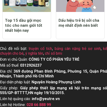
Top 15 dầu gội mọc
Dấu hiệu trẻ bị sởi cha
tóc cho nam giới tốt
mẹ nhất định nên biết
nhất hiện nay
Chủ đề nổi bật:
truyện cổ tích
,
bảng cân nặng trẻ sơ sinh
,
k
chuyện cho bé
,
ý nghĩa tên
,
chỉ số bmi
Đơn vị chủ Quản:
CÔNG TY CỔ PHẦN YÊU TRẺ
Mã số thuế:
0312926237
Địa chỉ:
369 đường Phan Đình Phùng, Phường 15, Quận Ph
Nhuận, Thành phố Hồ Chí Minh
Đại diện pháp luật:
Nguyễn Hoàng Phượng Linh
Giấy phép:
Giấy phép thiết lập mạng xã hội trên mạng s
555/GP-BTTTT,HN ngày 19/10/2015.
Liên hệ quảng cáo:
info@yeutre.vn
Liên hệ Hotline:
028 66 888 99