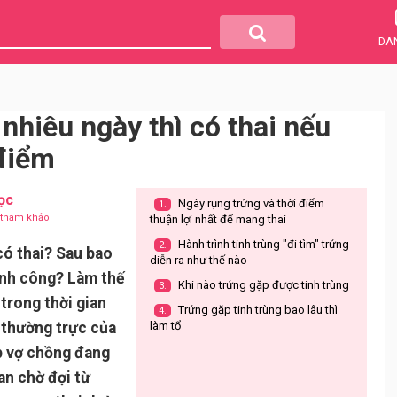
DA
nhiêu ngày thì có thai nếu
điểm
ọc
Ngày rụng trứng và thời điểm
1.
u tham khảo
thuận lợi nhất để mang thai
Hành trình tinh trùng "đi tìm" trứng
2.
có thai? Sau bao
diễn ra như thế nào
hành công? Làm thế
Khi nào trứng gặp được tinh trùng
3.
trong thời gian
Trứng gặp tinh trùng bao lâu thì
4.
 thường trực của
làm tổ
ặp vợ chồng đang
n chờ đợi từ