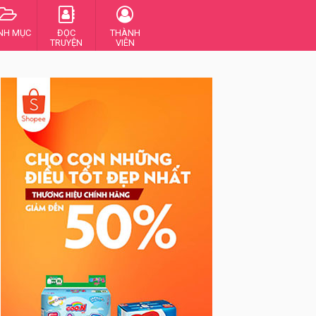
NH MỤC
ĐỌC
THÀNH
TRUYỆN
VIÊN