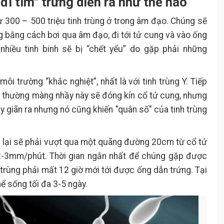
"đi tìm" trứng diễn ra như thế nào
ừ 300 – 500 triệu tinh trùng ở trong âm đạo. Chúng sẽ
ứng bằng cách bơi qua âm đạo, đi tới tử cung và vào ống
 nhiều tinh binh sẽ bị “chết yểu” do gặp phải những
ôi trường “khắc nghiệt”, nhất là với tinh trùng Y. Tiếp
h thường màng nhầy này sẽ đóng kín cổ tử cung, nhưng
uy giãn ra nhưng nó cũng khiến "quân số" của tinh trùng
n lại sẽ phải vượt qua một quãng đường 20cm từ cổ tử
 2-3mm/phút. Thời gian ngắn nhất để chúng gặp được
 trùng phải mất 12 giờ mới tới được ống dẫn trứng. Tại
ể sống tối đa 3-5 ngày.