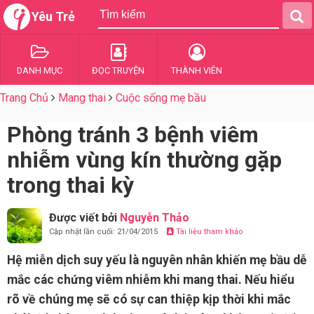
Yêu Trẻ
DANH MỤC
ĐỌC TRUYỆN
THÀNH VIÊN
Trang Chủ
Mang thai
Cuộc sống mẹ bầu
Phòng tránh 3 bệnh viêm
nhiễm vùng kín thường gặp
trong thai kỳ
Được viết bởi
Nguyễn Thảo
Cập nhật lần cuối: 21/04/2015
Tài liệu tham khảo
Hệ miễn dịch suy yếu là nguyên nhân khiến mẹ bầu dễ
mắc các chứng viêm nhiễm khi mang thai. Nếu hiểu
rõ về chúng mẹ sẽ có sự can thiệp kịp thời khi mắc