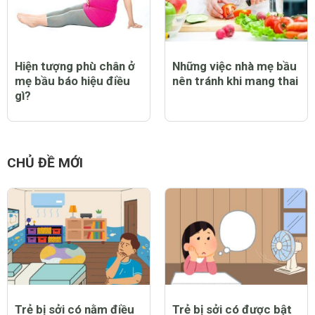
Hiện tượng phù chân ở
Những việc nhà mẹ bầu
mẹ bầu báo hiệu điều
nên tránh khi mang thai
gì?
CHỦ ĐỀ MỚI
Trẻ bị sởi có nằm điều
Trẻ bị sởi có được bật