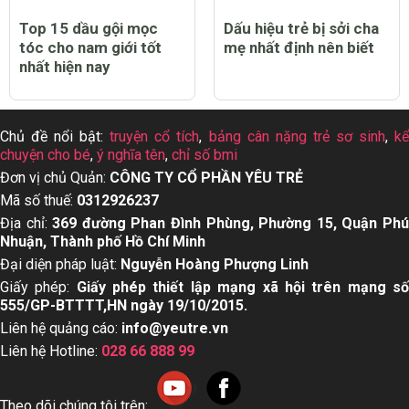
Top 15 dầu gội mọc
Dấu hiệu trẻ bị sởi cha
tóc cho nam giới tốt
mẹ nhất định nên biết
nhất hiện nay
Chủ đề nổi bật:
truyện cổ tích
,
bảng cân nặng trẻ sơ sinh
,
k
chuyện cho bé
,
ý nghĩa tên
,
chỉ số bmi
Đơn vị chủ Quản:
CÔNG TY CỔ PHẦN YÊU TRẺ
Mã số thuế:
0312926237
Địa chỉ:
369 đường Phan Đình Phùng, Phường 15, Quận Ph
Nhuận, Thành phố Hồ Chí Minh
Đại diện pháp luật:
Nguyễn Hoàng Phượng Linh
Giấy phép:
Giấy phép thiết lập mạng xã hội trên mạng s
555/GP-BTTTT,HN ngày 19/10/2015.
Liên hệ quảng cáo:
info@yeutre.vn
Liên hệ Hotline:
028 66 888 99
Theo dõi chúng tôi trên: