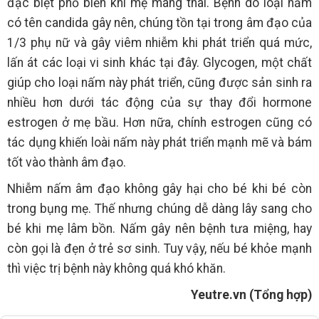
đặc biệt phổ biến khi mẹ mang thai. Bệnh do loại nấm
có tên candida gây nên, chúng tồn tại trong âm đạo của
1/3 phụ nữ và gây viêm nhiễm khi phát triển quá mức,
lấn át các loại vi sinh khác tại đây. Glycogen, một chất
giúp cho loại nấm này phát triển, cũng được sản sinh ra
nhiều hơn dưới tác động của sự thay đổi hormone
estrogen ở mẹ bầu. Hơn nữa, chính estrogen cũng có
tác dụng khiến loài nấm này phát triển mạnh mẽ và bám
tốt vào thành âm đạo.
Nhiễm nấm âm đạo không gây hại cho bé khi bé còn
trong bụng mẹ. Thế nhưng chúng dễ dàng lây sang cho
bé khi mẹ lâm bồn. Nấm gây nên bệnh tưa miệng, hay
còn gọi là đẹn ở trẻ sơ sinh. Tuy vậy, nếu bé khỏe mạnh
thì việc trị bệnh này không quá khó khăn.
Yeutre.vn (Tổng hợp)