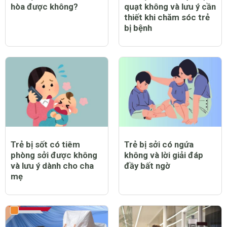
hòa được không?
quạt không và lưu ý cần
thiết khi chăm sóc trẻ
bị bệnh
Trẻ bị sốt có tiêm
Trẻ bị sởi có ngứa
phòng sởi được không
không và lời giải đáp
và lưu ý dành cho cha
đầy bất ngờ
mẹ