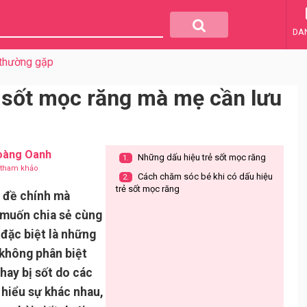
DA
 thường gặp
 sốt mọc răng mà mẹ cần lưu
oàng Oanh
Những dấu hiệu trẻ sốt mọc răng
1.
u tham khảo
Cách chăm sóc bé khi có dấu hiệu
2.
trẻ sốt mọc răng
ủ đề chính mà
muốn chia sẻ cùng
đặc biệt là những
 không phân biệt
hay bị sốt do các
 hiểu sự khác nhau,