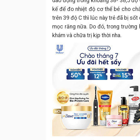
dao động trong khoảng 38- 38,5 độ C 
kế để đo nhiệt độ cơ thể bé cho chắ
trên 39 độ C thì lúc này trẻ đã bị s
mọc răng nữa. Do đó, trong trường
khám và chữa trị kịp thời nha.