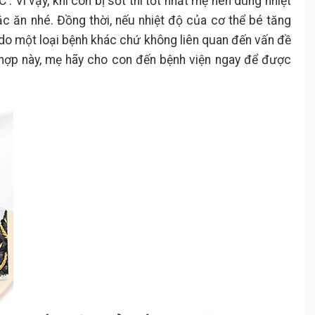
. Vì vậy, khi con bị sốt thì tốt nhất mẹ nên dùng nhiệt
c ăn nhé. Đồng thời, nếu nhiệt độ của cơ thể bé tăng
ốt do một loại bệnh khác chứ không liên quan đến vấn đề
 hợp này, mẹ hãy cho con đến bệnh viện ngay để được