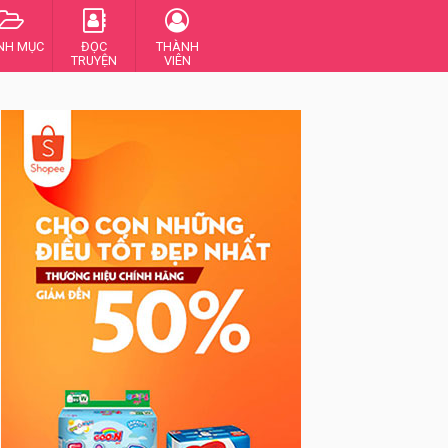
NH MỤC
ĐỌC
THÀNH
TRUYỆN
VIÊN