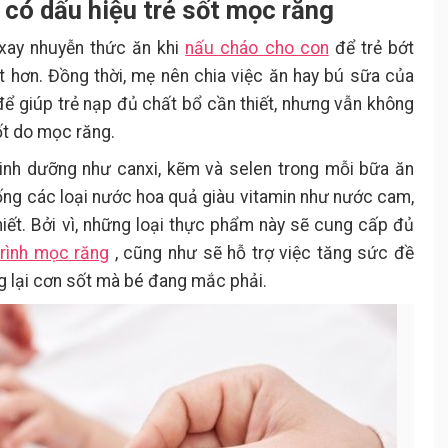
 có dấu hiệu trẻ sốt mọc răng
 xay nhuyễn thức ăn khi
nấu cháo cho con
để trẻ bớt
t hơn. Đồng thời, mẹ nên chia việc ăn hay bú sữa của
để giúp trẻ nạp đủ chất bổ cần thiết, nhưng vẫn không
ốt do mọc răng.
dinh dưỡng như canxi, kẽm và selen trong mỗi bữa ăn
ống các loại nước hoa quả giàu vitamin như nước cam,
hiết. Bởi vì, những loại thực phẩm này sẽ cung cấp đủ
trình mọc răng
, cũng như sẽ hỗ trợ việc tăng sức đề
g lại cơn sốt mà bé đang mắc phải.