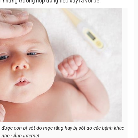
 những trường hợp đáng tiếc xảy ra với bé.
t được con bị sốt do mọc răng hay bị sốt do các bệnh khác
nhé - Ảnh Internet