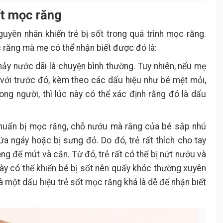
ốt mọc răng
nguyên nhân khiến trẻ bị sốt trong quá trình mọc răng.
 răng mà mẹ có thể nhận biết được đó là:
ảy nước dãi là chuyện bình thường. Tuy nhiên, nếu mẹ
 với trước đó, kèm theo các dấu hiệu như bé mệt mỏi,
rong người, thì lúc này có thể xác định rằng đó là dấu
huẩn bị mọc răng, chỗ nướu mà răng của bé sắp nhú
ứa ngáy hoặc bị sưng đỏ. Do đó, trẻ rất thích cho tay
 để mút và cắn. Từ đó, trẻ rất có thể bị nứt nướu và
ày có thể khiến bé bị sốt nên quấy khóc thường xuyên
là một dấu hiệu trẻ sốt mọc răng khá là dễ để nhận biết