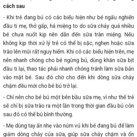
cách sau
- Khi trẻ đang bú có các biểu hiện như bé ngấu nghiến
đầu ti mẹ, thở gấp, há miệng to do sữa chảy quá nhiều
bé chưa nuốt kịp nên dẫn đến sữa tràn miệng. Nếu
không kịp thời xử lý trẻ có thể bị sặc, nghẹn hoặc sữa
trào lên mũi rất nguy hiểm. Khi có các biểu hiện trên, mẹ
nên nhanh chóng cho bé ngừng bú, dùng khăn sữa bịt
đầu ti lại, thao tác phải nhanh chóng tránh làm sữa bắn
vào mặt bé. Sau đó chờ cho đến khi dòng sữa chảy
chậm đều mới cho bé bú trở lại.
- Chỉ nên cho bé bú một bên bầu sữa mẹ, vì như thế trẻ
sẽ chỉ bị sữa trào ra một lần trong thời gian đầu bú còn
sau đó có thể bú bình thường.
- Mẹ dùng tay ấn nhẹ vào núm vú khi bé đang bú để làm
giảm dòng chảy của sữa, giúp sữa chảy chậm và ổn