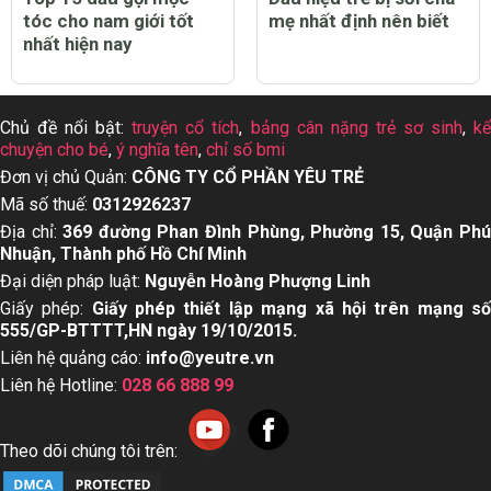
tóc cho nam giới tốt
mẹ nhất định nên biết
nhất hiện nay
Chủ đề nổi bật:
truyện cổ tích
,
bảng cân nặng trẻ sơ sinh
,
k
chuyện cho bé
,
ý nghĩa tên
,
chỉ số bmi
Đơn vị chủ Quản:
CÔNG TY CỔ PHẦN YÊU TRẺ
Mã số thuế:
0312926237
Địa chỉ:
369 đường Phan Đình Phùng, Phường 15, Quận Ph
Nhuận, Thành phố Hồ Chí Minh
Đại diện pháp luật:
Nguyễn Hoàng Phượng Linh
Giấy phép:
Giấy phép thiết lập mạng xã hội trên mạng s
555/GP-BTTTT,HN ngày 19/10/2015.
Liên hệ quảng cáo:
info@yeutre.vn
Liên hệ Hotline:
028 66 888 99
Theo dõi chúng tôi trên: