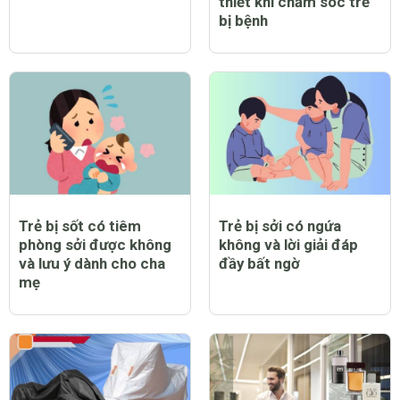
thiết khi chăm sóc trẻ
bị bệnh
Trẻ bị sốt có tiêm
Trẻ bị sởi có ngứa
phòng sởi được không
không và lời giải đáp
và lưu ý dành cho cha
đầy bất ngờ
mẹ