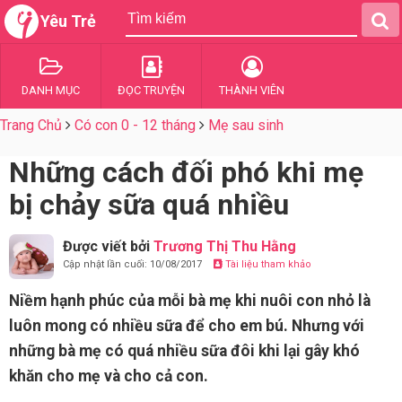
Yêu Trẻ
DANH MỤC
ĐỌC TRUYỆN
THÀNH VIÊN
Trang Chủ
Có con 0 - 12 tháng
Mẹ sau sinh
Những cách đối phó khi mẹ
bị chảy sữa quá nhiều
Được viết bởi
Trương Thị Thu Hằng
Cập nhật lần cuối: 10/08/2017
Tài liệu tham khảo
Niềm hạnh phúc của mỗi bà mẹ khi nuôi con nhỏ là
luôn mong có nhiều sữa để cho em bú. Nhưng với
những bà mẹ có quá nhiều sữa đôi khi lại gây khó
khăn cho mẹ và cho cả con.