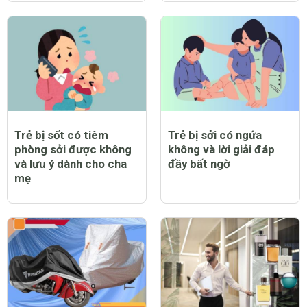
Trẻ bị sốt có tiêm
Trẻ bị sởi có ngứa
phòng sởi được không
không và lời giải đáp
và lưu ý dành cho cha
đầy bất ngờ
mẹ