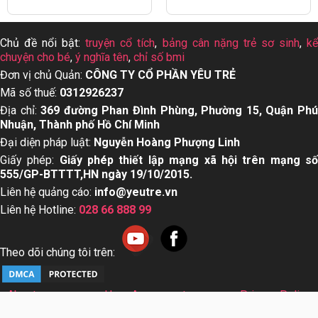
Chủ đề nổi bật:
truyện cổ tích
,
bảng cân nặng trẻ sơ sinh
,
k
chuyện cho bé
,
ý nghĩa tên
,
chỉ số bmi
Đơn vị chủ Quản:
CÔNG TY CỔ PHẦN YÊU TRẺ
Mã số thuế:
0312926237
Địa chỉ:
369 đường Phan Đình Phùng, Phường 15, Quận Ph
Nhuận, Thành phố Hồ Chí Minh
Đại diện pháp luật:
Nguyễn Hoàng Phượng Linh
Giấy phép:
Giấy phép thiết lập mạng xã hội trên mạng s
555/GP-BTTTT,HN ngày 19/10/2015.
Liên hệ quảng cáo:
info@yeutre.vn
Liên hệ Hotline:
028 66 888 99
Theo dõi chúng tôi trên:
About us
User Agreement
Privacy Policy
Sơ đồ trang web