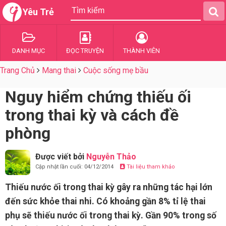
Yêu Trẻ
DANH MỤC
ĐỌC TRUYỆN
THÀNH VIÊN
Trang Chủ
Mang thai
Cuộc sống mẹ bầu
Nguy hiểm chứng thiếu ối
trong thai kỳ và cách đề
phòng
Được viết bởi
Nguyễn Thảo
Cập nhật lần cuối: 04/12/2014
Tài liệu tham khảo
Thiếu nước ối trong thai kỳ gây ra những tác hại lớn
đến sức khỏe thai nhi. Có khoảng gần 8% tỉ lệ thai
phụ sẽ thiếu nước ối trong thai kỳ. Gần 90% trong số