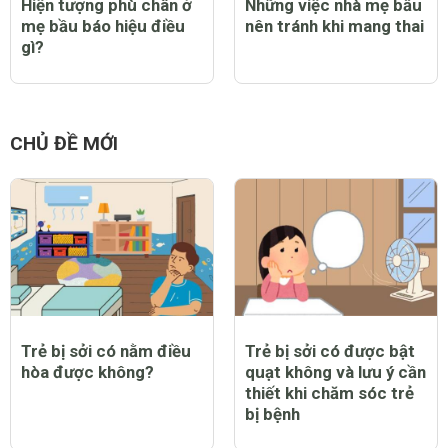
Hiện tượng phù chân ở
Những việc nhà mẹ bầu
mẹ bầu báo hiệu điều
nên tránh khi mang thai
gì?
CHỦ ĐỀ MỚI
Trẻ bị sởi có nằm điều
Trẻ bị sởi có được bật
hòa được không?
quạt không và lưu ý cần
thiết khi chăm sóc trẻ
bị bệnh