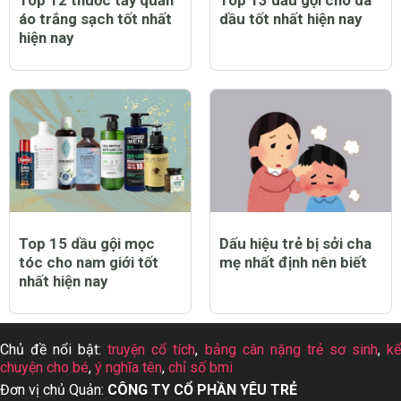
áo trắng sạch tốt nhất
dầu tốt nhất hiện nay
hiện nay
Top 15 dầu gội mọc
Dấu hiệu trẻ bị sởi cha
tóc cho nam giới tốt
mẹ nhất định nên biết
nhất hiện nay
Chủ đề nổi bật:
truyện cổ tích
,
bảng cân nặng trẻ sơ sinh
,
k
chuyện cho bé
,
ý nghĩa tên
,
chỉ số bmi
Đơn vị chủ Quản:
CÔNG TY CỔ PHẦN YÊU TRẺ