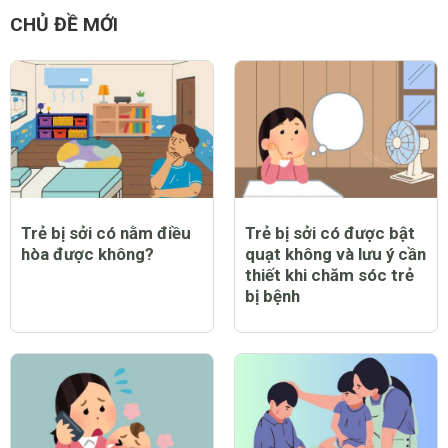
CHỦ ĐỀ MỚI
Trẻ bị sởi có nằm điều
Trẻ bị sởi có được bật
hòa được không?
quạt không và lưu ý cần
thiết khi chăm sóc trẻ
bị bệnh