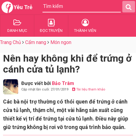
Yêu Trẻ
DANH MỤC
ĐỌC TRUYỆN
THÀNH VIÊN
Trang Chủ
Cẩm nang
Món ngon
Nên hay không khi để trứng ở
cánh cửa tủ lạnh?
Được viết bởi
Bảo Trâm
Cập nhật lần cuối: 27/01/2019
Tài liệu tham khảo
Các bà nội trợ thường có thói quen để trứng ở cánh
cửa tủ lạnh, thậm chí, một vài hãng sản xuất cũng
thiết kế vị trí để trứng tại cửa tủ lạnh. Điều này giúp
giữ trứng không bị rơi vỡ trong quá trình bảo quản.