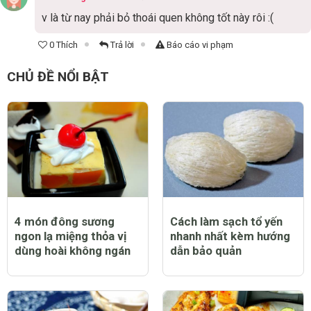
v là từ nay phải bỏ thoái quen không tốt này rôi :(
0 Thích
Trả lời
Báo cáo vi phạm
CHỦ ĐỀ NỔI BẬT
4 món đông sương
Cách làm sạch tổ yến
ngon lạ miệng thỏa vị
nhanh nhất kèm hướng
dùng hoài không ngán
dẫn bảo quản