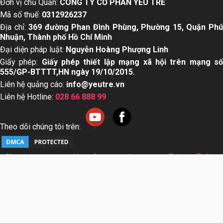
Đơn vị chủ Quản:
CÔNG TY CỔ PHẦN YÊU TRẺ
Mã số thuế:
0312926237
Địa chỉ:
369 đường Phan Đình Phùng, Phường 15, Quận Ph
Nhuận, Thành phố Hồ Chí Minh
Đại diện pháp luật:
Nguyễn Hoàng Phượng Linh
Giấy phép:
Giấy phép thiết lập mạng xã hội trên mạng s
555/GP-BTTTT,HN ngày 19/10/2015.
Liên hệ quảng cáo:
info@yeutre.vn
Liên hệ Hotline:
028 66 888 99
Theo dõi chúng tôi trên:
About us
User Agreement
Privacy Policy
Sơ đồ trang web
© Copyright 2014 Yeutre.vn, all rights reserved. Chuyên
trang mạng xã hội Mẹ & Bé uy tín hàng đầu Việt Nam. Với nội
dung được viết và tham vấn bởi các chuyên gia & Bác sĩ
hàng đầu trong lĩnh vực.