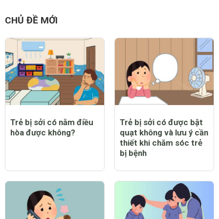
CHỦ ĐỀ MỚI
Trẻ bị sởi có nằm điều
Trẻ bị sởi có được bật
hòa được không?
quạt không và lưu ý cần
thiết khi chăm sóc trẻ
bị bệnh