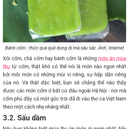
Bánh cốm - thức quà quê dung dị mà sâu sắc. Ảnh: Internet
Xôi cốm, chả cốm hay bánh cốm là những
món ăn mùa
thu
từ cốm, thật khó có thể nói là món nào ngon nhất
bởi mỗi món có những mùi vị riêng, sự hấp dẫn riêng
của nó. Và thật đặc biệt, bạn sẽ chẳng thể nào thấy
được các món cốm ở bất cứ đâu ngoài Hà Nội - nơi mà
cốm phủ đầy cả một góc trời đã đi vào thơ ca Việt Nam
theo một cách nhẹ nhàng nhất.
3.2. Sấu dầm
Nếu bạn không biết mùa thu ăn món gì ngon nhất, hãy