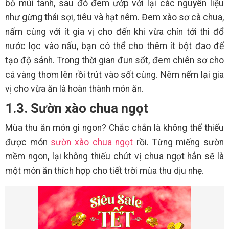
bỏ mùi tanh, sau đó đem ướp với lại các nguyên liệu
như gừng thái sợi, tiêu và hạt nêm. Đem xào sơ cà chua,
nấm cùng với ít gia vị cho đến khi vừa chín tới thì đổ
nước lọc vào nấu, bạn có thể cho thêm ít bột đao để
tạo độ sánh. Trong thời gian đun sốt, đem chiên sơ cho
cá vàng thơm lên rồi trút vào sốt cùng. Nêm nếm lại gia
vị cho vừa ăn là hoàn thành món ăn.
1.3. Sườn xào chua ngọt
Mùa thu ăn món gì ngon? Chắc chắn là không thể thiếu
được món
sườn xào chua ngọt
rồi. Từng miếng sườn
mềm ngon, lại không thiếu chút vị chua ngọt hẳn sẽ là
một món ăn thích hợp cho tiết trời mùa thu dịu nhẹ.