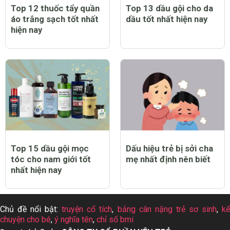
Top 12 thuốc tẩy quần
Top 13 dầu gội cho da
áo trắng sạch tốt nhất
dầu tốt nhất hiện nay
hiện nay
Top 15 dầu gội mọc
Dấu hiệu trẻ bị sởi cha
tóc cho nam giới tốt
mẹ nhất định nên biết
nhất hiện nay
Chủ đề nổi bật:
truyện cổ tích
,
bảng cân nặng trẻ sơ sinh
,
k
chuyện cho bé
,
ý nghĩa tên
,
chỉ số bmi