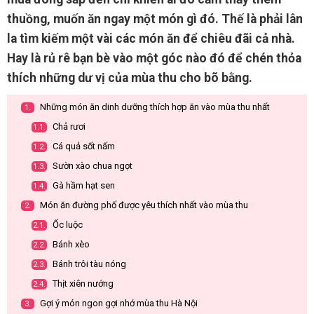
thuồng, muốn ăn ngay một món gì đó. Thế là phải lân
la tìm kiếm một vài các món ăn để chiêu đãi cả nhà.
Hay là rủ rê bạn bè vào một góc nào đó để chén thỏa
thích những dư vị của mùa thu cho bõ bằng.
Những món ăn dinh dưỡng thích hợp ăn vào mùa thu nhất
1.
Chả rươi
1.1.
Cá quả sốt nấm
1.2.
Sườn xào chua ngọt
1.3.
Gà hầm hạt sen
1.4.
Món ăn đường phố được yêu thích nhất vào mùa thu
2.
Ốc luộc
2.1.
Bánh xèo
2.2.
Bánh trôi tàu nóng
2.3.
Thịt xiên nướng
2.4.
Gợi ý món ngon gợi nhớ mùa thu Hà Nội
3.