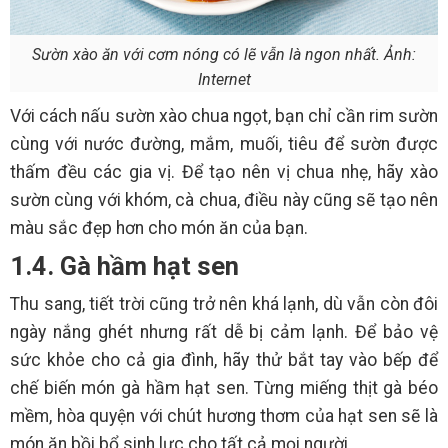
Sườn xào ăn với cơm nóng có lẽ vẫn là ngon nhất. Ảnh:
Internet
Với cách nấu sườn xào chua ngọt, bạn chỉ cần rim sườn
cùng với nước đường, mắm, muối, tiêu để sườn được
thấm đều các gia vị. Để tạo nên vị chua nhẹ, hãy xào
sườn cùng với khóm, cà chua, điều này cũng sẽ tạo nên
màu sắc đẹp hơn cho món ăn của bạn.
1.4. Gà hầm hạt sen
Thu sang, tiết trời cũng trở nên khá lạnh, dù vẫn còn đôi
ngày nắng ghét nhưng rất dễ bị cảm lạnh. Để bảo vệ
sức khỏe cho cả gia đình, hãy thử bắt tay vào bếp để
chế biến món gà hầm hạt sen. Từng miếng thịt gà béo
mềm, hòa quyện với chút hương thơm của hạt sen sẽ là
món ăn bồi bổ sinh lực cho tất cả mọi người.