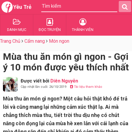
Yêu Trẻ
DANH MỤC
ĐỌC TRUYỆN
THÀNH VIÊN
Trang Chủ
Cẩm nang
Món ngon
Mùa thu ăn món gì ngon - Gợi
ý 10 món được yêu thích nhất
Được viết bởi
Diên Nguyễn
Cập nhật lần cuối: 26/10/2019
Tài liệu tham khảo
Mùa thu ăn món gì ngon? Một câu hỏi thật khó để trả
lời và cũng mang lại những cảm xúc thật lạ. Ai mà
chẳng thích mùa thu, tiết trời thu dịu nhẹ có chút
nắng còn đọng lại của mùa hè xen lẫn với cái lạnh của
mùa đông sắp đến chỉ khiến ai đó cảm thấy thèm