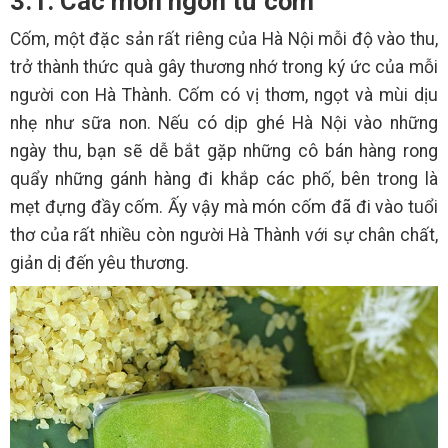
3.1. Các món ngon từ cốm
Cốm, một đặc sản rất riêng của Hà Nội mỗi độ vào thu,
trở thành thức quà gây thương nhớ trong ký ức của mỗi
người con Hà Thành. Cốm có vị thơm, ngọt và mùi dịu
nhẹ như sữa non. Nếu có dịp ghé Hà Nội vào những
ngày thu, bạn sẽ dễ bắt gặp những cô bán hàng rong
quẩy những gánh hàng đi khắp các phố, bên trong là
mẹt đựng đầy cốm. Ấy vậy mà món cốm đã đi vào tuổi
thơ của rất nhiều còn người Hà Thành với sự chân chất,
giản dị đến yêu thương.