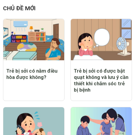
CHỦ ĐỀ MỚI
Trẻ bị sởi có nằm điều
Trẻ bị sởi có được bật
hòa được không?
quạt không và lưu ý cần
thiết khi chăm sóc trẻ
bị bệnh