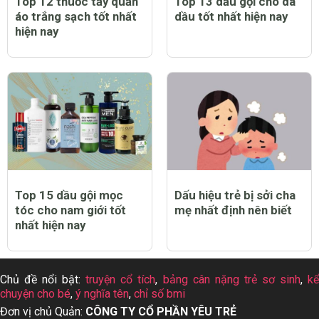
Top 12 thuốc tẩy quần
Top 13 dầu gội cho da
áo trắng sạch tốt nhất
dầu tốt nhất hiện nay
hiện nay
Top 15 dầu gội mọc
Dấu hiệu trẻ bị sởi cha
tóc cho nam giới tốt
mẹ nhất định nên biết
nhất hiện nay
Chủ đề nổi bật:
truyện cổ tích
,
bảng cân nặng trẻ sơ sinh
,
k
chuyện cho bé
,
ý nghĩa tên
,
chỉ số bmi
Đơn vị chủ Quản:
CÔNG TY CỔ PHẦN YÊU TRẺ