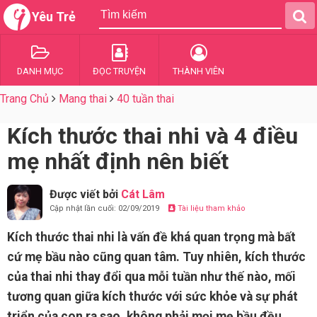
Yêu Trẻ
DANH MỤC
ĐỌC TRUYỆN
THÀNH VIÊN
Trang Chủ
Mang thai
40 tuần thai
Kích thước thai nhi và 4 điều
mẹ nhất định nên biết
Được viết bởi
Cát Lâm
Cập nhật lần cuối: 02/09/2019
Tài liệu tham khảo
Kích thước thai nhi là vấn đề khá quan trọng mà bất
cứ mẹ bầu nào cũng quan tâm. Tuy nhiên, kích thước
của thai nhi thay đổi qua mỗi tuần như thế nào, mối
tương quan giữa kích thước với sức khỏe và sự phát
triển của con ra sao, không phải mọi mẹ bầu đều