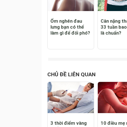
CHỦ ĐỀ NỔI BẬT
Ốm nghén đau
Cân nặng tha
lưng bạn có thể
33 tuần bao
làm gì để đối phó?
là chuẩn?
CHỦ ĐỀ LIÊN QUAN