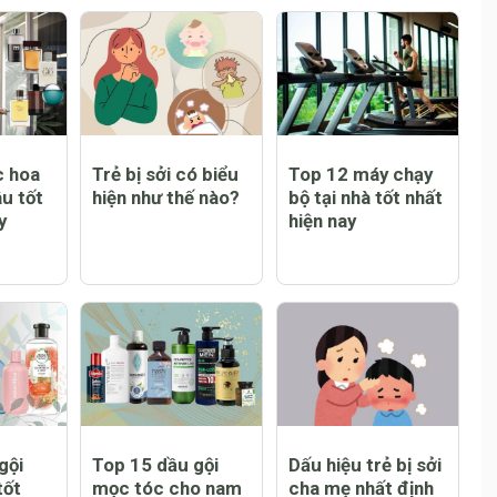
ó được
Trẻ bị sốt có tiêm
Trẻ bị sởi có ngứa
ông và
phòng sởi được
không và lời giải
ết khi
không và lưu ý
đáp đầy bất ngờ
ẻ bị
dành cho cha mẹ
c hoa
Trẻ bị sởi có biểu
Top 12 máy chạy
u tốt
hiện như thế nào?
bộ tại nhà tốt nhất
y
hiện nay