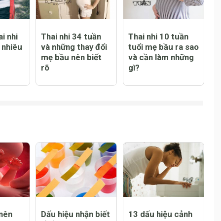
i nhi
Thai nhi 34 tuần
Thai nhi 10 tuần
 nhiêu
và những thay đổi
tuổi mẹ bầu ra sao
mẹ bầu nên biết
và cần làm những
rõ
gì?