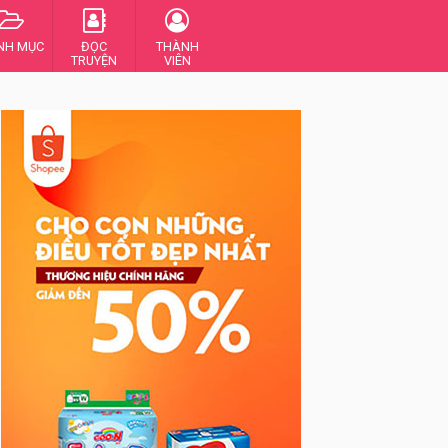
NH MỤC
ĐỌC
THÀNH
TRUYỆN
VIÊN