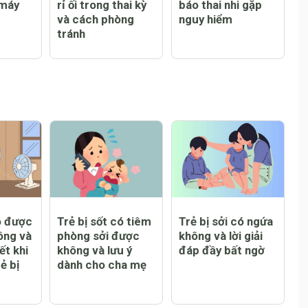
nên
Dấu hiệu nhận biết
13 dấu hiệu cảnh
 máy
rỉ ối trong thai kỳ
báo thai nhi gặp
và cách phòng
nguy hiểm
tránh