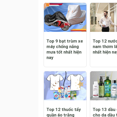
Trẻ bị sởi có nằm
Trẻ bị sởi c
điều hòa được
bật quạt kh
không?
lưu ý cần thi
chăm sóc tr
bệnh
Top 9 bạt trùm xe
Top 12 nướ
máy chống nắng
nam thơm lâ
mưa tốt nhất hiện
nhất hiện na
nay