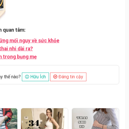
n quan tâm:
hững mối nguy về sức khỏe
hai nhi dài ra?
àm trong bụng mẹ
ày thế nào?
Hữu Ích
Đáng tin cậy
Đăng