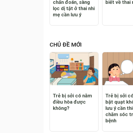
3 thời điểm vàng
10 điều mẹ 
chẩn đoán, sàng
biết về thai
lọc dị tật ở thai nhi
mẹ cần lưu ý
CHỦ ĐỀ MỚI