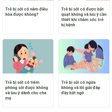
Trẻ bị sởi có nằm điều
Trẻ bị sởi có được bật
hòa được không?
quạt không và lưu ý cần
thiết khi chăm sóc trẻ
bị bệnh
Trẻ bị sốt có tiêm
Trẻ bị sởi có ngứa
phòng sởi được không
không và lời giải đáp
và lưu ý dành cho cha
đầy bất ngờ
mẹ