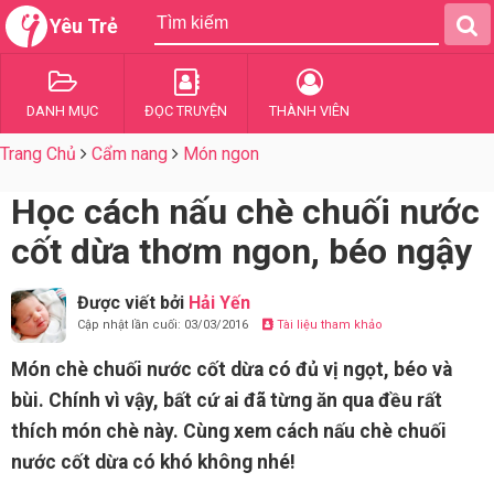
Yêu Trẻ
DANH MỤC
ĐỌC TRUYỆN
THÀNH VIÊN
Trang Chủ
Cẩm nang
Món ngon
Học cách nấu chè chuối nước
cốt dừa thơm ngon, béo ngậy
Được viết bởi
Hải Yến
Cập nhật lần cuối: 03/03/2016
Tài liệu tham khảo
Món chè chuối nước cốt dừa có đủ vị ngọt, béo và
bùi. Chính vì vậy, bất cứ ai đã từng ăn qua đều rất
thích món chè này. Cùng xem cách nấu chè chuối
nước cốt dừa có khó không nhé!