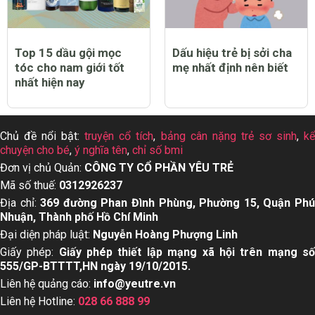
Top 15 dầu gội mọc
Dấu hiệu trẻ bị sởi cha
tóc cho nam giới tốt
mẹ nhất định nên biết
nhất hiện nay
Chủ đề nổi bật:
truyện cổ tích
,
bảng cân nặng trẻ sơ sinh
,
k
chuyện cho bé
,
ý nghĩa tên
,
chỉ số bmi
Đơn vị chủ Quản:
CÔNG TY CỔ PHẦN YÊU TRẺ
Mã số thuế:
0312926237
Địa chỉ:
369 đường Phan Đình Phùng, Phường 15, Quận Ph
Nhuận, Thành phố Hồ Chí Minh
Đại diện pháp luật:
Nguyễn Hoàng Phượng Linh
Giấy phép:
Giấy phép thiết lập mạng xã hội trên mạng s
555/GP-BTTTT,HN ngày 19/10/2015.
Liên hệ quảng cáo:
info@yeutre.vn
Liên hệ Hotline:
028 66 888 99