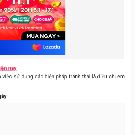
iện nay
n việc sử dụng các biện pháp tránh thai là điều chị em
gày