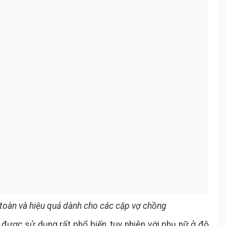
n toàn và hiệu quả dành cho các cặp vợ chồng
n được sử dụng rất phổ biến, tuy nhiên với phụ nữ ở độ