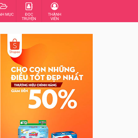
NH MỤC
ĐỌC
THÀNH
TRUYỆN
VIÊN