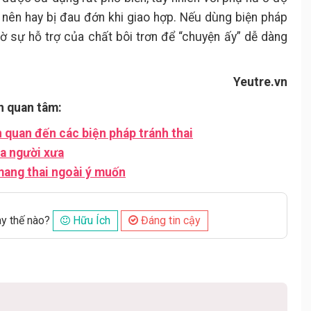
 nên hay bị đau đớn khi giao hợp. Nếu dùng biện pháp
hờ sự hỗ trợ của chất bôi trơn để “chuyện ấy” dễ dàng
Yeutre.vn
n quan tâm:
n quan đến các biện pháp tránh thai
ủa người xưa
mang thai ngoài ý muốn
ày thế nào?
Hữu Ích
Đáng tin cậy