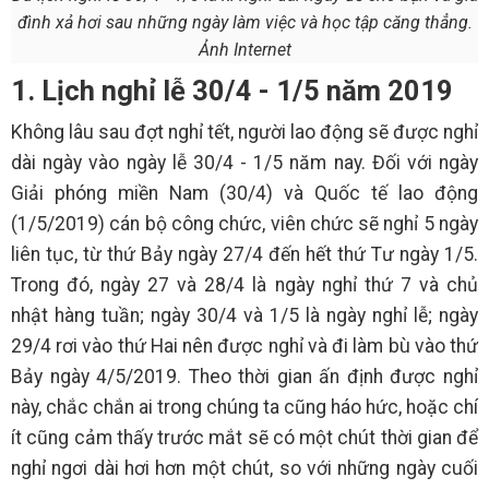
đình xả hơi sau những ngày làm việc và học tập căng thẳng.
Ảnh Internet
1. Lịch nghỉ lễ 30/4 - 1/5 năm 2019
Không lâu sau đợt nghỉ tết, người lao động sẽ được nghỉ
dài ngày vào ngày lễ 30/4 - 1/5 năm nay. Đối với ngày
Giải phóng miền Nam (30/4) và Quốc tế lao động
(1/5/2019) cán bộ công chức, viên chức sẽ nghỉ 5 ngày
liên tục, từ thứ Bảy ngày 27/4 đến hết thứ Tư ngày 1/5.
Trong đó, ngày 27 và 28/4 là ngày nghỉ thứ 7 và chủ
nhật hàng tuần; ngày 30/4 và 1/5 là ngày nghỉ lễ; ngày
29/4 rơi vào thứ Hai nên được nghỉ và đi làm bù vào thứ
Bảy ngày 4/5/2019. Theo thời gian ấn định được nghỉ
này, chắc chắn ai trong chúng ta cũng háo hức, hoặc chí
ít cũng cảm thấy trước mắt sẽ có một chút thời gian để
nghỉ ngơi dài hơi hơn một chút, so với những ngày cuối