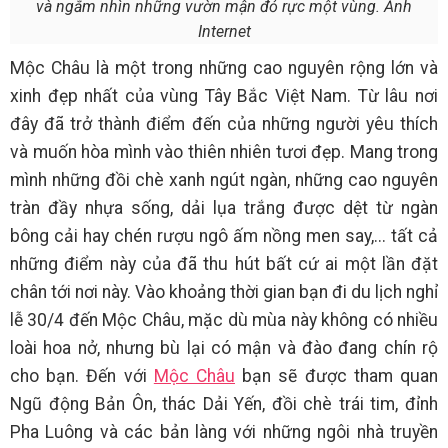
và ngắm nhìn những vườn mận đỏ rực một vùng. Ảnh
Internet
Mộc Châu là một trong những cao nguyên rộng lớn và
xinh đẹp nhất của vùng Tây Bắc Việt Nam. Từ lâu nơi
đây đã trở thành điểm đến của những người yêu thích
và muốn hòa mình vào thiên nhiên tươi đẹp. Mang trong
mình những đồi chè xanh ngút ngàn, những cao nguyên
tràn đầy nhựa sống, dải lụa trắng được dệt từ ngàn
bông cải hay chén rượu ngô ấm nồng men say,... tất cả
những điểm này của đã thu hút bất cứ ai một lần đặt
chân tới nơi này. Vào khoảng thời gian bạn đi du lịch nghỉ
lễ 30/4 đến Mộc Châu, mặc dù mùa này không có nhiều
loài hoa nở, nhưng bù lại có mận và đào đang chín rộ
cho bạn. Đến với
Mộc Châu
bạn sẽ được tham quan
Ngũ động Bản Ôn, thác Dải Yến, đồi chè trái tim, đỉnh
Pha Luông và các bản làng với những ngôi nhà truyền