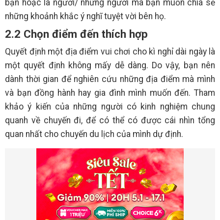
bạn hoặc là người/ những người mà bạn muốn chia sẻ
những khoảnh khắc ý nghĩ tuyệt vời bên họ.
2.2 Chọn điểm đến thích hợp
Quyết định một địa điểm vui chơi cho kì nghỉ dài ngày là
một quyết định không mấy dễ dàng. Do vậy, bạn nên
dành thời gian để nghiên cứu những địa điểm mà mình
và bạn đồng hành hay gia đình mình muốn đến. Tham
khảo ý kiến của những người có kinh nghiệm chung
quanh về chuyến đi, để có thể có được cái nhìn tổng
quan nhất cho chuyến du lịch của mình dự định.