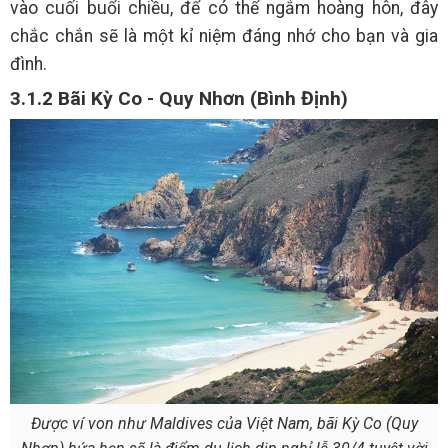
vào cuối buổi chiều, để có thể ngắm hoàng hôn, đây
chắc chắn sẽ là một kỉ niệm đáng nhớ cho bạn và gia
đình.
3.1.2 Bãi Kỳ Co - Quy Nhơn (Bình Định)
Được ví von như Maldives của Việt Nam, bãi Kỳ Co (Quy