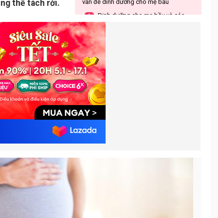
g thể tách rời.
vấn đề dinh dưỡng cho mẹ bầu
Dinh dưỡng cho mẹ bầu và các
4.
chất cần bổ sung
Thực đơn tham khảo điển hình
5.