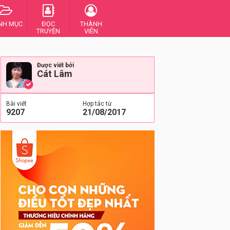
NH MỤC
ĐỌC
THÀNH
TRUYỆN
VIÊN
Được viết bởi
Cát Lâm
Bài viết
Hợp tác từ
9207
21/08/2017