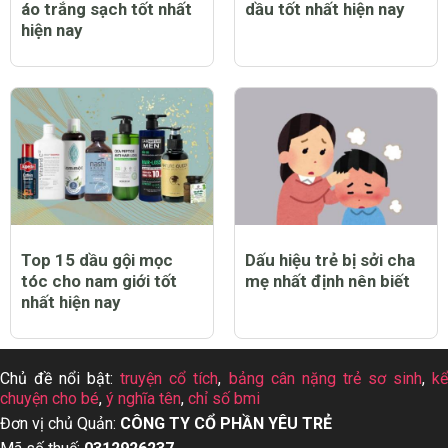
áo trắng sạch tốt nhất
dầu tốt nhất hiện nay
hiện nay
Top 15 dầu gội mọc
Dấu hiệu trẻ bị sởi cha
tóc cho nam giới tốt
mẹ nhất định nên biết
nhất hiện nay
Chủ đề nổi bật:
truyện cổ tích
,
bảng cân nặng trẻ sơ sinh
,
k
chuyện cho bé
,
ý nghĩa tên
,
chỉ số bmi
Đơn vị chủ Quản:
CÔNG TY CỔ PHẦN YÊU TRẺ