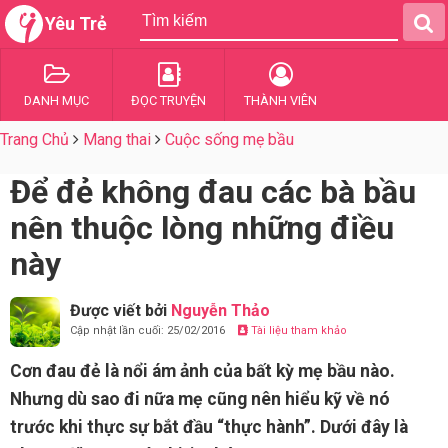
Yêu Trẻ
DANH MỤC
ĐỌC TRUYỆN
THÀNH VIÊN
Trang Chủ
Mang thai
Cuộc sống mẹ bầu
Để đẻ không đau các bà bầu
nên thuộc lòng những điều
này
Được viết bởi
Nguyễn Thảo
Cập nhật lần cuối: 25/02/2016
Tài liệu tham khảo
Cơn đau đẻ là nổi ám ảnh của bất kỳ mẹ bầu nào.
Nhưng dù sao đi nữa mẹ cũng nên hiểu kỹ về nó
trước khi thực sự bắt đầu “thực hành”. Dưới đây là