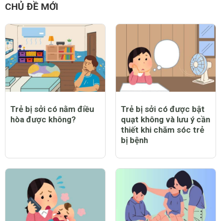
CHỦ ĐỀ MỚI
Trẻ bị sởi có nằm điều
Trẻ bị sởi có được bật
hòa được không?
quạt không và lưu ý cần
thiết khi chăm sóc trẻ
bị bệnh