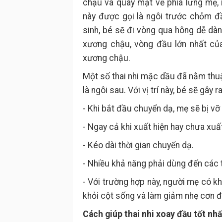
chậu và quay mặt về phía lưng mẹ, 
này được gọi là ngôi trước chỏm đầ
sinh, bé sẽ đi vòng qua hông dễ dàn
xương chậu, vòng đầu lớn nhất của
xương chậu.
Một số thai nhi mặc dầu đã nằm thu
là ngôi sau. Với vị trí này, bé sẽ gây
- Khi bắt đầu chuyển dạ, mẹ sẽ bị vỡ ố
- Ngay cả khi xuất hiện hay chưa xuấ
- Kéo dài thời gian chuyển dạ.
- Nhiều khả năng phải dùng đến các th
- Với trường hợp này, người mẹ có kh
khỏi cột sống và làm giảm nhẹ cơn đ
Cách giúp thai nhi xoay đầu tốt nhấ