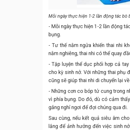
Mỗi ngày thực hiện 1-2 lần động tác bò b
- Mỗi ngày thực hiện 1-2 lần động t
bụng.
- Tư thế nằm ngửa khiến thai nhi k
nằm nghiêng, thai nhi có thể quay đầu
- Tập luyện thể dục phối hợp cả tay 
cho kỳ sinh nở. Với những thai phụ 
cũng sẽ giúp thai nhi di chuyển lại về 
- Những cơn co bóp tử cung trong nh
vì phía bụng. Do đó, dù có cảm thấ
gắng nghỉ ngơi để đợi chúng qua đi.
Sau cùng, nếu kết quả siêu âm cho
lắng để ảnh hưởng đến việc sinh nở