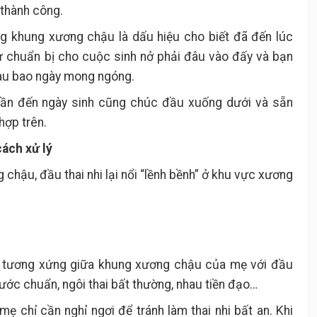
 thành công.
ng khung xương chậu là dấu hiệu cho biết đã đến lúc
sự chuẩn bị cho cuộc sinh nở phải đâu vào đấy và bạn
au bao ngày mong ngóng.
o gần đến ngày sinh cũng chúc đầu xuống dưới và sẵn
hợp trên.
cách xử lý
chậu, đầu thai nhi lại nổi “lềnh bềnh” ở khu vực xương
ất tương xứng giữa khung xương chậu của mẹ với đầu
thước chuẩn, ngôi thai bất thường, nhau tiền đạo…
ẹ chỉ cần nghỉ ngơi để tránh làm thai nhi bất an. Khi