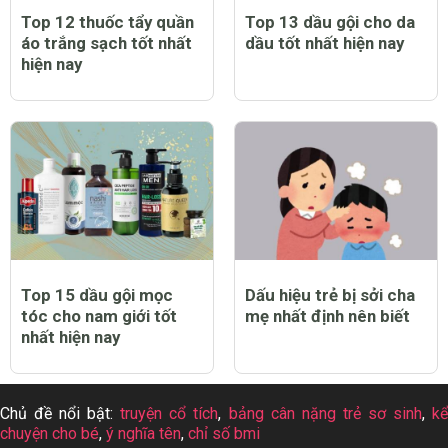
Top 12 thuốc tẩy quần
Top 13 dầu gội cho da
áo trắng sạch tốt nhất
dầu tốt nhất hiện nay
hiện nay
Top 15 dầu gội mọc
Dấu hiệu trẻ bị sởi cha
tóc cho nam giới tốt
mẹ nhất định nên biết
nhất hiện nay
Chủ đề nổi bật:
truyện cổ tích
,
bảng cân nặng trẻ sơ sinh
,
k
chuyện cho bé
,
ý nghĩa tên
,
chỉ số bmi