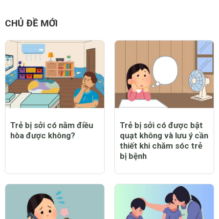
CHỦ ĐỀ MỚI
Trẻ bị sởi có nằm điều
Trẻ bị sởi có được bật
hòa được không?
quạt không và lưu ý cần
thiết khi chăm sóc trẻ
bị bệnh