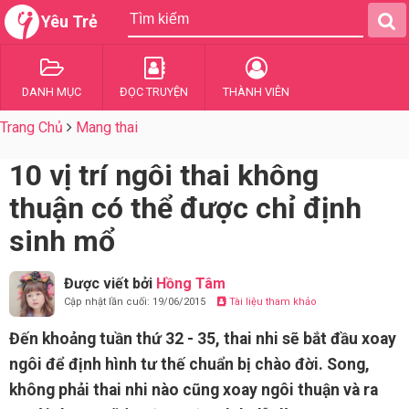
Yêu Trẻ
DANH MỤC
ĐỌC TRUYỆN
THÀNH VIÊN
Trang Chủ
Mang thai
10 vị trí ngôi thai không
thuận có thể được chỉ định
sinh mổ
Được viết bởi
Hồng Tâm
Cập nhật lần cuối: 19/06/2015
Tài liệu tham khảo
Đến khoảng tuần thứ 32 - 35, thai nhi sẽ bắt đầu xoay
ngôi để định hình tư thế chuẩn bị chào đời. Song,
không phải thai nhi nào cũng xoay ngôi thuận và ra