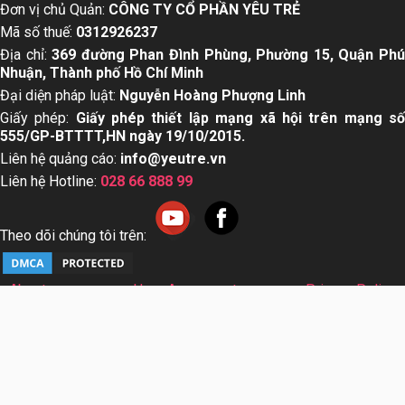
Đơn vị chủ Quản:
CÔNG TY CỔ PHẦN YÊU TRẺ
Mã số thuế:
0312926237
Địa chỉ:
369 đường Phan Đình Phùng, Phường 15, Quận Ph
Nhuận, Thành phố Hồ Chí Minh
Đại diện pháp luật:
Nguyễn Hoàng Phượng Linh
Giấy phép:
Giấy phép thiết lập mạng xã hội trên mạng s
555/GP-BTTTT,HN ngày 19/10/2015.
Liên hệ quảng cáo:
info@yeutre.vn
Liên hệ Hotline:
028 66 888 99
Theo dõi chúng tôi trên:
About us
User Agreement
Privacy Policy
Sơ đồ trang web
© Copyright 2014 Yeutre.vn, all rights reserved. Chuyên
trang mạng xã hội Mẹ & Bé uy tín hàng đầu Việt Nam. Với nội
dung được viết và tham vấn bởi các chuyên gia & Bác sĩ
hàng đầu trong lĩnh vực.