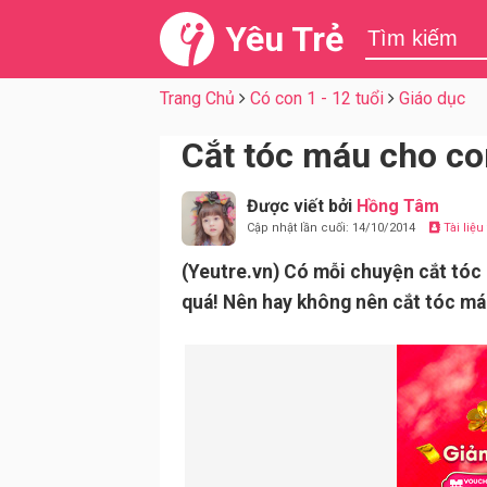
Yêu Trẻ
Trang Chủ
Có con 1 - 12 tuổi
Giáo dục
Cắt tóc máu cho co
Được viết bởi
Hồng Tâm
Cập nhật lần cuối: 14/10/2014
Tài liệ
(Yeutre.vn) Có mỗi chuyện cắt tóc 
quá! Nên hay không nên cắt tóc má