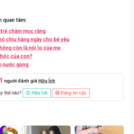
n quan tâm:
 trẻ chậm mọc răng
hó chịu hàng ngày cho bé yêu
hông còn là nỗi lo của mẹ
 khóc của con?
m nước gừng
1
người đánh giá
Hữu Ích
ày thế nào?
Hữu Ích
Đáng tin cậy