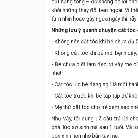
cắt bằng tông – đơ không có lợi cho
khỏi những thay đổi bên ngoài. Vì th
tầm nhìn hoặc gây ngứa ngáy thì hãy 
Những lưu ý quanh chuyện cắt tóc
- Không nên cắt tóc khi bé chưa đủ 5
- Không cắt tóc khi bé mới bệnh dậy
- Bé chưa biết làm đẹp, vì vậy mẹ 
nhé!
- Cắt tóc lúc bé đang ngủ là một hàn
- Cắt tóc trước khi bé tắp táp để kh
- Mẹ thử cắt tóc cho trẻ xem sao nhé
Như vậy, tôi cũng đã câu trả lời ch
phải lúc sơ sinh mà sau 1 tuổi. Và t
con xinh hơn nhờ bàn tay mẹ.