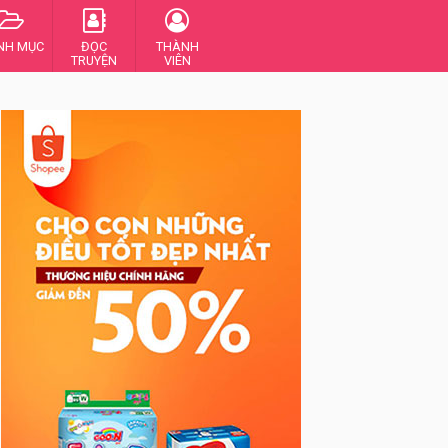
NH MỤC
ĐỌC
THÀNH
TRUYỆN
VIÊN