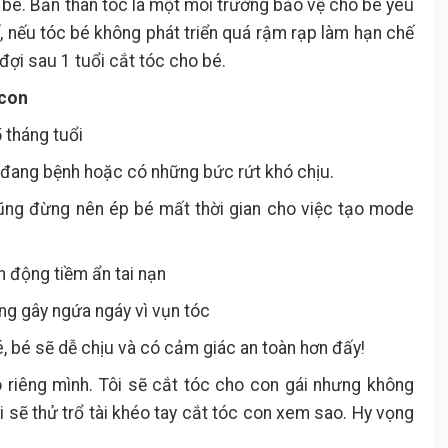
 bé. Bản thân tóc là một môi trường bảo vệ cho bé yêu
ế, nếu tóc bé không phát triển quá rậm rạp làm hạn chế
đợi sau 1 tuổi cắt tóc cho bé.
 con
 tháng tuổi
, đang bệnh hoặc có những bức rứt khó chịu.
cũng đừng nên ép bé mất thời gian cho việc tạo mode
h động tiềm ẩn tai nạn
ông gây ngứa ngáy vì vụn tóc
, bé sẽ dễ chịu và có cảm giác an toàn hơn đấy!
o riêng mình. Tôi sẽ cắt tóc cho con gái nhưng không
ôi sẽ thử trổ tài khéo tay cắt tóc con xem sao. Hy vọng