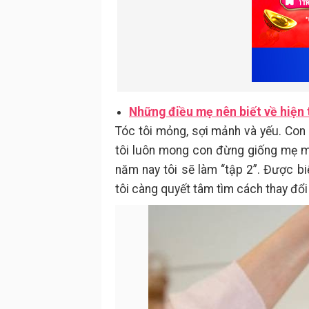
Những điều mẹ nên biết về hiện 
Tóc tôi mỏng, sợi mảnh và yếu. Con 
tôi luôn mong con đừng giống mẹ má
năm nay tôi sẽ làm “tập 2”. Được b
tôi càng quyết tâm tìm cách thay đổi