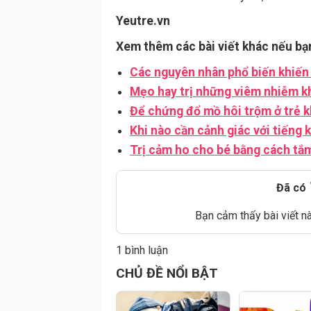
Yeutre.vn
Xem thêm các bài viết khác nếu bạ
Các nguyên nhân phổ biến khiến
Mẹo hay trị những viêm nhiễm k
Để chứng đổ mồ hôi trộm ở trẻ k
Khi nào cần cảnh giác với tiếng
Trị cảm ho cho bé bằng cách tắ
Đã có
Bạn cảm thấy bài viết n
1 bình luận
Đăng