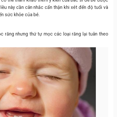
 có thể tham khảo thêm ý kiến của bác sĩ để bé được
điều này cần cân nhắc cẩn thận khi xét đến độ tuổi và
ến sức khỏe của bé.
c răng nhưng thứ tự mọc các loại răng lại tuân theo