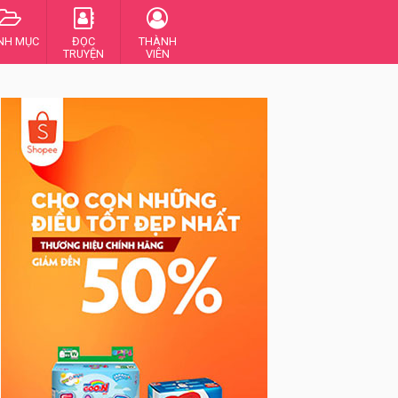
NH MỤC
ĐỌC
THÀNH
TRUYỆN
VIÊN