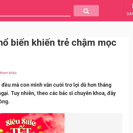
DA
hổ biến khiến trẻ chậm mọc
u tham khảo
 đều mà con mình vẫn cười trơ lợi dù hơn tháng
gại. Tuy nhiên, theo các bác sĩ chuyên khoa, đây
òng.