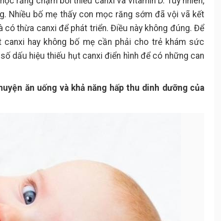
mọc răng chậm bởi thiếu canxi và vitamin D. Tuy nhiên,
ng. Nhiều bố mẹ thấy con mọc răng sớm đã vội vã kết
 có thừa canxi để phát triển. Điều này không đúng. Để
ụt canxi hay không bố mẹ cần phải cho trẻ khám sức
 số dấu hiệu thiếu hụt canxi điển hình để có những can
huyện ăn uống và khả năng hấp thu dinh dưỡng của