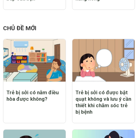
CHỦ ĐỀ MỚI
Trẻ bị sởi có nằm điều
Trẻ bị sởi có được bật
hòa được không?
quạt không và lưu ý cần
thiết khi chăm sóc trẻ
bị bệnh