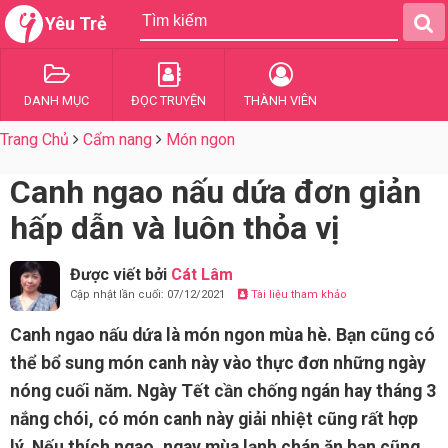
Yêu Trẻ
DANH MỤC
ĐỌC TRUYỆN
THÀNH VIÊN
Trang Chủ
Cẩm nang
Món ngon
Canh ngao nấu dứa đơn giản
hấp dẫn và luôn thỏa vị
Được viết bởi
Cát Lâm
Cập nhật lần cuối: 07/12/2021
Tài liệu tham khảo
Canh ngao nấu dứa là món ngon mùa hè. Bạn cũng có
thể bổ sung món canh này vào thực đơn những ngày
nóng cuối năm. Ngày Tết cần chống ngán hay tháng 3
nắng chói, có món canh này giải nhiệt cũng rất hợp
lý. Nếu thích ngao, ngay mùa lạnh chán ăn bạn cũng