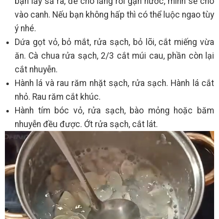
bạn lấy sả ra, để cho lắng rồi gạn nước, mình sẽ cho
vào canh. Nếu bạn không hấp thì có thể luộc ngao tùy
ý nhé.
Dứa gọt vỏ, bỏ mắt, rửa sạch, bỏ lõi, cắt miếng vừa
ăn. Cà chua rửa sạch, 2/3 cắt múi cau, phần còn lại
cắt nhuyễn.
Hành lá và rau răm nhặt sạch, rửa sạch. Hành lá cắt
nhỏ. Rau răm cắt khúc.
Hành tím bóc vỏ, rửa sạch, bào mỏng hoặc băm
nhuyễn đều được. Ớt rửa sạch, cắt lát.