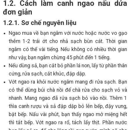
1.2. Cách làm canh ngao nấu dứa
đơn giản
1.2.1. Sơ chế nguyên liệu
Ngao mua về bạn ngâm với nước hoặc nước vo gạo
thêm 1-2 trái ớt cho nhả sạch bùn cát. Thời gian
ngâm có thể vài tiếng. Nếu không có nhiều thời gian
như vậy, bạn ngâm chừng 45 phút đến 1 tiếng.
Nếu dùng sả, bạn cắt bỏ phần lá non, lấy từ phần thân
cứng, rửa sạch, cắt khúc, đập dập.
Vớt ngao ra khỏi nước ngâm mang đi rửa sạch. Bạn
có thể dùng búi chà nồi để chà rửa cho sạch vỏ và
nhanh. Mang ngao đã rửa sạch bỏ vào nồi. Thêm 1
thìa canh rượu và sả đập dập bỏ lên bếp, đậy vung,
bật bếp. Nấu vài phút, bạn thấy ngao mở miệng hết
thì tắt bếp. Vớt ngao ra rổ, tách lấy thịt. Phần nước