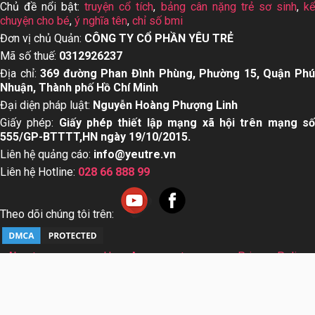
Chủ đề nổi bật:
truyện cổ tích
,
bảng cân nặng trẻ sơ sinh
,
k
chuyện cho bé
,
ý nghĩa tên
,
chỉ số bmi
Đơn vị chủ Quản:
CÔNG TY CỔ PHẦN YÊU TRẺ
Mã số thuế:
0312926237
Địa chỉ:
369 đường Phan Đình Phùng, Phường 15, Quận Ph
Nhuận, Thành phố Hồ Chí Minh
Đại diện pháp luật:
Nguyễn Hoàng Phượng Linh
Giấy phép:
Giấy phép thiết lập mạng xã hội trên mạng s
555/GP-BTTTT,HN ngày 19/10/2015.
Liên hệ quảng cáo:
info@yeutre.vn
Liên hệ Hotline:
028 66 888 99
Theo dõi chúng tôi trên:
About us
User Agreement
Privacy Policy
Sơ đồ trang web
© Copyright 2014 Yeutre.vn, all rights reserved. Chuyên
trang mạng xã hội Mẹ & Bé uy tín hàng đầu Việt Nam. Với nội