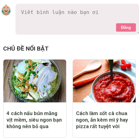
Đăng
CHỦ ĐỀ NỔI BẬT
4 cách nấu bún măng
Cách làm sốt cà chua
vịt mềm, siêu ngon bạn
ngon, ăn kèm mì ý hay
không nên bỏ qua
pizza rất tuyệt vời