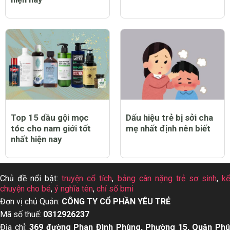
Top 15 dầu gội mọc
Dấu hiệu trẻ bị sởi cha
tóc cho nam giới tốt
mẹ nhất định nên biết
nhất hiện nay
Chủ đề nổi bật:
truyện cổ tích
,
bảng cân nặng trẻ sơ sinh
,
k
chuyện cho bé
,
ý nghĩa tên
,
chỉ số bmi
Đơn vị chủ Quản:
CÔNG TY CỔ PHẦN YÊU TRẺ
Mã số thuế:
0312926237
Địa chỉ:
369 đường Phan Đình Phùng, Phường 15, Quận Ph