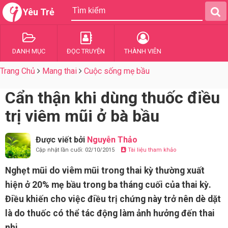
Yêu Trẻ
DANH MỤC
ĐỌC TRUYỆN
THÀNH VIÊN
Trang Chủ
Mang thai
Cuộc sống mẹ bầu
Cẩn thận khi dùng thuốc điều
trị viêm mũi ở bà bầu
Được viết bởi
Nguyễn Thảo
Cập nhật lần cuối: 02/10/2015
Tài liệu tham khảo
Nghẹt mũi do viêm mũi trong thai kỳ thường xuất
hiện ở 20% mẹ bầu trong ba tháng cuối của thai kỳ.
Điều khiến cho việc điều trị chứng này trở nên dè dặt
là do thuốc có thể tác động làm ảnh hưởng đến thai
nhi.