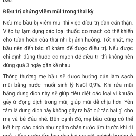
bầu.
Điều trị chứng viêm mũi trong thai kỳ
Nếu mẹ bầu bị viêm mũi thì việc điều trị cần cẩn thận.
Việc tự lạm dụng các loại thuốc co mạch có thể khiến
cho tuần hoàn của thai nhi bị ảnh hưởng. Tốt nhất, mẹ
bầu nên đến bác sĩ khám để được điều trị. Nếu được
chỉ định dùng thuốc co mạch để điều trị thì không nên
dùng quá 3 ngày gần kề nhau.
Thông thường mẹ bầu sẽ được hướng dẫn làm sạch
mũi bằng nước muối sinh lý NaCl 0,9%. Khi rửa mũi
bằng dung dịch này sẽ giúp tiêu diệt các loại vi khuẩn
gây ứ đọng dịch trong mũi, giúp mũi dễ chịu hơn. Yên
tâm là dung dịch này không gây ra bất cứ tác hại gì cho
mẹ và bé đâu nhé. Bên cạnh đó, mẹ bầu cũng có thể
kết hợp các cách như ngâm chân nước ấm trước khi đi
ngủ, uống nước ấm hay day hai nguyệt nghinh hương ở