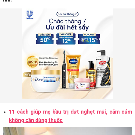
11 cách giúp mẹ bầu trị dứt nghẹt mũi, cảm cúm
không cần dùng thuốc