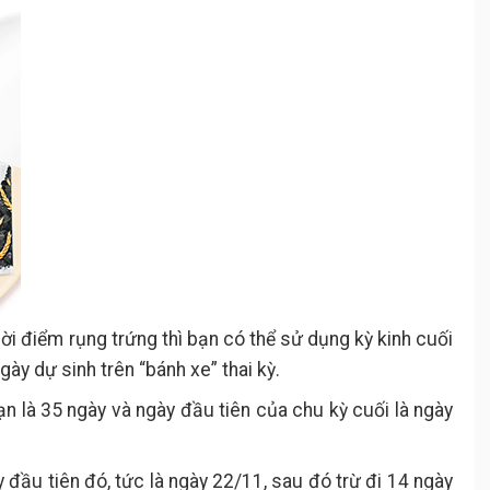
hời điểm rụng trứng thì bạn có thể sử dụng kỳ kinh cuối
ày dự sinh trên “bánh xe” thai kỳ.
ạn là 35 ngày và ngày đầu tiên của chu kỳ cuối là ngày
đầu tiên đó, tức là ngày 22/11, sau đó trừ đi 14 ngày