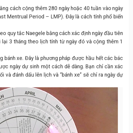
 bằng cách cộng thêm 280 ngày hoặc 40 tuần vào ngày
ast Mentrual Period – LMP). Đây là cách tính phổ biến
theo quy tắc Naegele bằng cách xác định ngày đầu tiên
 lại 3 tháng theo lịch tính từ ngày đó và cộng thêm 1
dạng bánh xe. Đây là phương pháp được hầu hết các bác
được ngày dự sinh một cách dễ dàng. Bạn chỉ cần xác
ối và đánh dấu lên lịch và “bánh xe” sẽ chỉ ra ngày dự