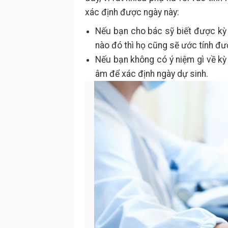
xác định được ngày này:
Nếu bạn cho bác sỹ biết được kỳ 
nào đó thì họ cũng sẽ ước tính đ
Nếu bạn không có ý niệm gì về kỳ
âm để xác định ngày dự sinh.