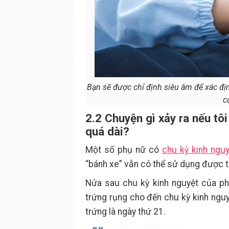
Bạn sẽ được chỉ định siêu âm để xác địn
c
2.2 Chuyện gì xảy ra nếu tô
quá dài?
Một số phụ nữ có
chu kỳ kinh nguy
“bánh xe” vẫn có thể sử dụng được tu
Nửa sau chu kỳ kinh nguyệt của phụ
trứng rụng cho đến chu kỳ kinh nguy
trứng là ngày thứ 21.