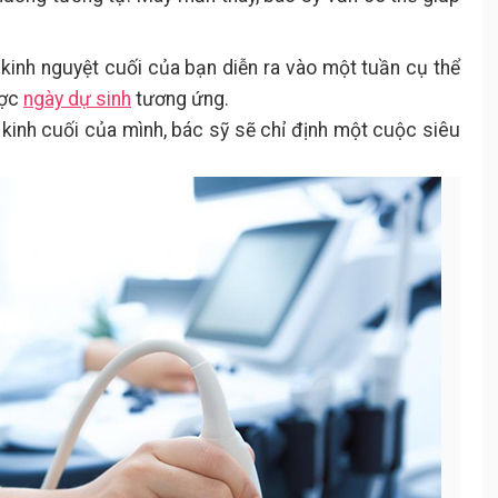
kinh nguyệt cuối của bạn diễn ra vào một tuần cụ thể
ược
ngày dự sinh
tương ứng.
 kinh cuối của mình, bác sỹ sẽ chỉ định một cuộc siêu