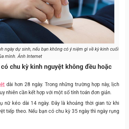
h ngày dự sinh, nếu bạn không có ý niệm gì về kỳ kinh cuối
ủa mình. Ảnh Internet
i có chu kỳ kinh nguyệt không đều hoặc
ệt
dài hơn 28 ngày. Trong những trường hợp này, lịch
y nhiên cần kết hợp với một số tính toán đơn giản.
 nữ kéo dài 14 ngày. Đây là khoảng thời gian từ khi
ệt tiếp theo. Nếu bạn có chu kỳ 35 ngày thì ngày rụng