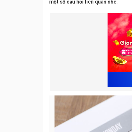
một số câu hỏi liên quan nhé.