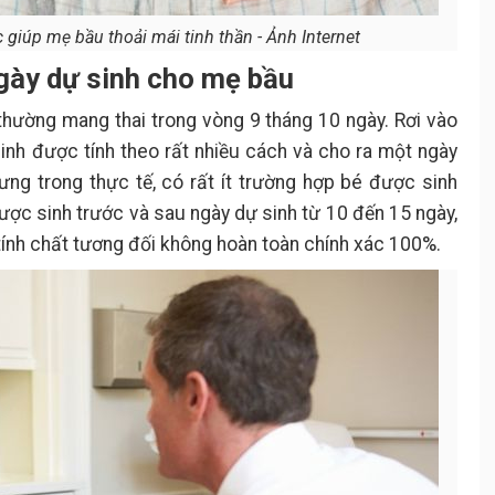
 giúp mẹ bầu thoải mái tinh thần - Ảnh Internet
ngày dự sinh cho mẹ bầu
thường mang thai trong vòng 9 tháng 10 ngày. Rơi vào
inh được tính theo rất nhiều cách và cho ra một ngày
ưng trong thực tế, có rất ít trường hợp bé được sinh
ợc sinh trước và sau ngày dự sinh từ 10 đến 15 ngày,
tính chất tương đối không hoàn toàn chính xác 100%.