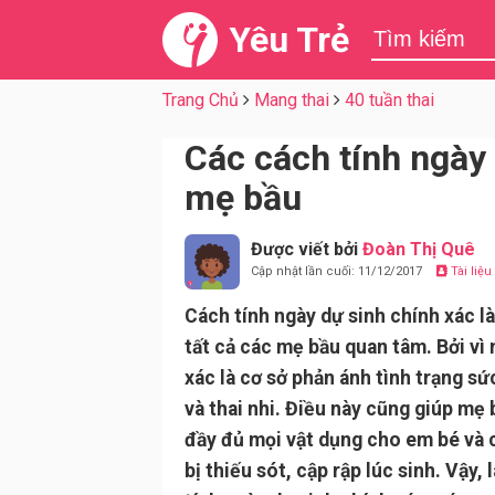
Yêu Trẻ
Trang Chủ
Mang thai
40 tuần thai
Các cách tính ngày
mẹ bầu
Được viết bởi
Đoàn Thị Quê
Cập nhật lần cuối: 11/12/2017
Tài liệ
Cách tính ngày dự sinh chính xác l
tất cả các mẹ bầu quan tâm. Bởi vì
xác là cơ sở phản ánh tình trạng s
và thai nhi. Điều này cũng giúp mẹ 
đầy đủ mọi vật dụng cho em bé và
bị thiếu sót, cập rập lúc sinh. Vậy,