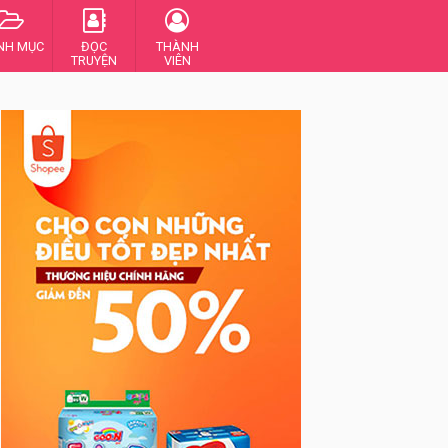
NH MỤC
ĐỌC
THÀNH
TRUYỆN
VIÊN