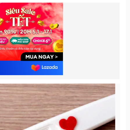
Các lưu ý quan trọng dành cho
4.
bạn