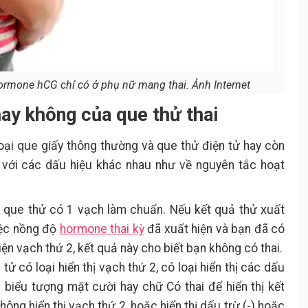
hormone hCG chỉ có ở phụ nữ mang thai. Ảnh Internet
 hay không của que thử thai
 loại que giấy thông thường và que thử điện tử hay còn
ắn với các dấu hiệu khác nhau như về nguyên tắc hoạt
n que thử có 1 vạch làm chuẩn. Nếu kết quả thử xuất
iệc nồng độ
hormone thai kỳ
đã xuất hiện và bạn đã có
iện vạch thứ 2, kết quả này cho biết bạn không có thai.
 tử có loại hiển thị vạch thứ 2, có loại hiển thị các dấu
biểu tượng mặt cười hay chữ Có thai để hiển thị kết
hông hiển thị vạch thứ 2, hoặc hiển thị dấu trừ (-) hoặc