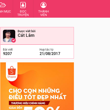
NH MỤC
ĐỌC
THÀNH
TRUYỆN
VIÊN
Được viết bởi
Cát Lâm
Bài viết
Hợp tác từ
9207
21/08/2017