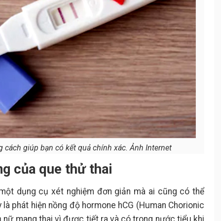
 cách giúp bạn có kết quả chính xác. Ảnh Internet
g của que thử thai
à một dụng cụ xét nghiệm đơn giản mà ai cũng có thể
y là phát hiện nồng độ hormone hCG (Human Chorionic
 nữ mang thai vì được tiết ra và có trong nước tiểu khi