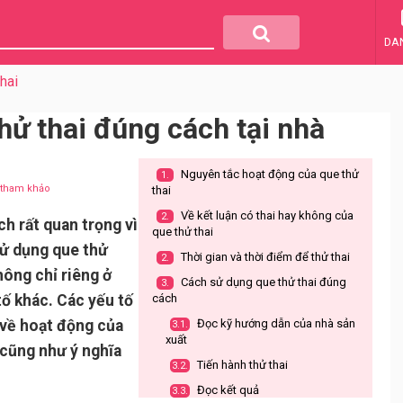
DA
hai
hử thai đúng cách tại nhà
Nguyên tắc hoạt động của que thử
1.
u tham khảo
thai
Về kết luận có thai hay không của
2.
h rất quan trọng vì
que thử thai
Sử dụng que thử
Thời gian và thời điểm để thử thai
2.
hông chỉ riêng ở
Cách sử dụng que thử thai đúng
3.
ố khác. Các yếu tố
cách
 về hoạt động của
Đọc kỹ hướng dẫn của nhà sản
3.1.
xuất
 cũng như ý nghĩa
Tiến hành thử thai
3.2.
Đọc kết quả
3.3.