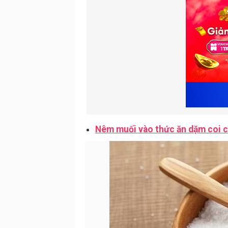
Nêm muối vào thức ăn dặm coi c