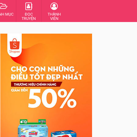
NH MỤC
ĐỌC
THÀNH
TRUYỆN
VIÊN