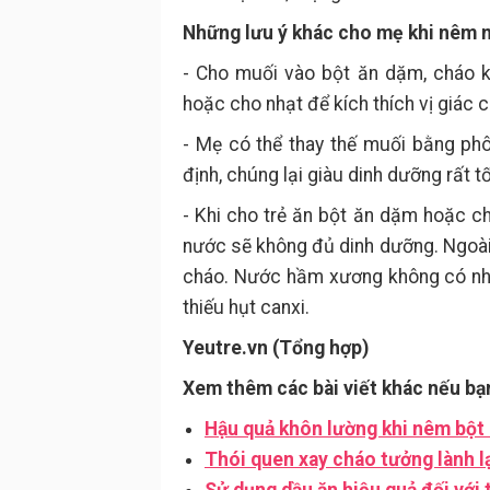
Những lưu ý khác cho mẹ khi nêm 
- Cho muối vào bột ăn dặm, cháo k
hoặc cho nhạt để kích thích vị giác c
- Mẹ có thể thay thế muối bằng ph
định, chúng lại giàu dinh dưỡng rất tố
- Khi cho trẻ ăn bột ăn dặm hoặc ch
nước sẽ không đủ dinh dưỡng. Ngoà
cháo. Nước hầm xương không có nhiề
thiếu hụt canxi.
Yeutre.vn (Tổng hợp)
Xem thêm các bài viết khác nếu bạ
Hậu quả khôn lường khi nêm bột 
Thói quen xay cháo tưởng lành l