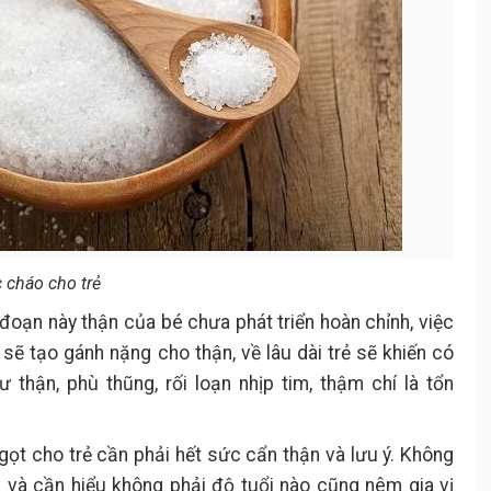
 cháo cho trẻ
i đoạn này thận của bé chưa phát triển hoàn chỉnh, việc
ẽ tạo gánh nặng cho thận, về lâu dài trẻ sẽ khiến có
thận, phù thũng, rối loạn nhịp tim, thậm chí là tổn
ọt cho trẻ cần phải hết sức cẩn thận và lưu ý. Không
 và cần hiểu không phải độ tuổi nào cũng nêm gia vị