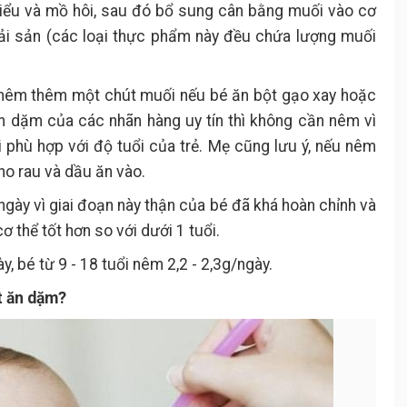
tiểu và mồ hôi, sau đó bổ sung cân bằng muối vào cơ
t, hải sản (các loại thực phẩm này đều chứa lượng muối
hể nêm thêm một chút muối nếu bé ăn bột gạo xay hoặc
n dặm của các nhãn hàng uy tín thì không cần nêm vì
 phù hợp với độ tuổi của trẻ. Mẹ cũng lưu ý, nếu nêm
ho rau và dầu ăn vào.
ngày vì giai đoạn này thận của bé đã khá hoàn chỉnh và
ơ thể tốt hơn so với dưới 1 tuổi.
y, bé từ 9 - 18 tuổi nêm 2,2 - 2,3g/ngày.
t ăn dặm?