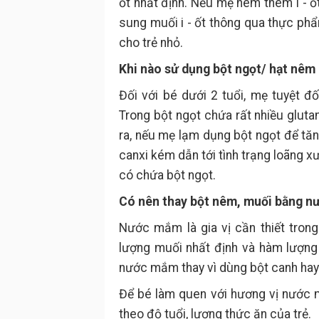
ốt nhất định. Nếu mẹ nêm thêm i - ốt
sung muối i - ốt thông qua thực phẩ
cho trẻ nhỏ.
Khi nào sử dụng bột ngọt/ hạt nêm
Đối với bé dưới 2 tuổi, mẹ tuyệt 
Trong bột ngọt chứa rất nhiều glutam
ra, nếu mẹ lạm dụng bột ngọt để tă
canxi kém dẫn tới tình trạng loãng 
có chứa bột ngọt.
Có nên thay bột nêm, muối bằng 
Nước mắm là gia vị cần thiết tron
lượng muối nhất định và hàm lượng
nước mắm thay vì dùng bột canh hay
Để bé làm quen với hương vị nước 
theo độ tuổi, lượng thức ăn của trẻ.