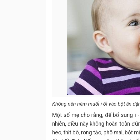
Không nên nêm muối i-ốt vào bột ăn d
Một số mẹ cho rằng, để bổ sung i - 
nhiên, điều này không hoàn toàn đún
heo, thịt bò, rong tảo, phô mai, bột m