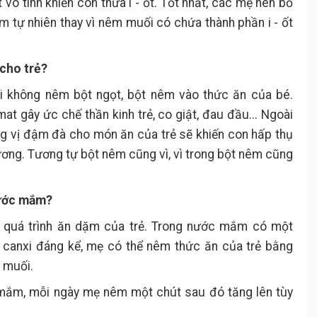
 vô tình khiến con thừa i - ốt. Tốt nhất, các mẹ nên bổ
m tự nhiên thay vì nêm muối có chứa thành phần i - ốt
 cho trẻ?
đối không nêm bột ngọt, bột nêm vào thức ăn của bé.
at gây ức chế thần kinh trẻ, co giật, đau đầu... Ngoài
ng vị đậm đà cho món ăn của trẻ sẽ khiến con hấp thụ
xương. Tương tự bột nêm cũng vì, vì trong bột nêm cũng
nước mắm?
g quá trình ăn dặm của trẻ. Trong nước mắm có một
 canxi đáng kể, mẹ có thể nêm thức ăn của trẻ bằng
 muối.
mắm, mỗi ngày mẹ nêm một chút sau đó tăng lên tùy