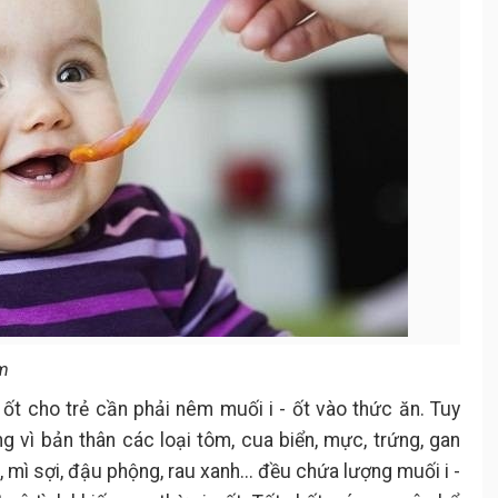
ặm
ốt cho trẻ cần phải nêm muối i - ốt vào thức ăn. Tuy
g vì bản thân các loại tôm, cua biển, mực, trứng, gan
ì, mì sợi, đậu phộng, rau xanh... đều chứa lượng muối i -