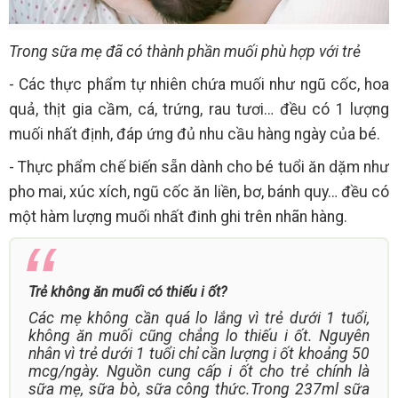
Trong sữa mẹ đã có thành phần muối phù hợp với trẻ
- Các thực phẩm tự nhiên chứa muối như ngũ cốc, hoa
quả, thịt gia cầm, cá, trứng, rau tươi… đều có 1 lượng
muối nhất định, đáp ứng đủ nhu cầu hàng ngày của bé.
- Thực phẩm chế biến sẵn dành cho bé tuổi ăn dặm như
pho mai, xúc xích, ngũ cốc ăn liền, bơ, bánh quy… đều có
một hàm lượng muối nhất đinh ghi trên nhãn hàng.
Trẻ không ăn muối có thiếu i ốt?
Các mẹ không cần quá lo lắng vì trẻ dưới 1 tuổi,
không ăn muối cũng chẳng lo thiếu i ốt. Nguyên
nhân vì trẻ dưới 1 tuổi chỉ cần lượng i ốt khoảng 50
mcg/ngày. Nguồn cung cấp i ốt cho trẻ chính là
sữa mẹ, sữa bò, sữa công thức.Trong 237ml sữa