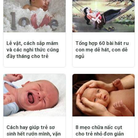
Cách dạy trẻ 2 tuổi
Cách dạy trẻ 4 tuổi học
nghe lời hiệu quả bạn
chữ hiệu quả nhất mẹ
cần có chiến lược
hãy tham khảo ngay
Tranh cát cho bé: Lợi
Dạy trẻ 5 tuổi sự hào
ích và hướng dẫn cách
phóng bạn đã thực hiện