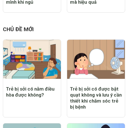
chơi tại nhà
chưa?
CHỦ ĐỀ LIÊN QUAN
Lễ vật, cách sắp mâm
Tổng hợp 60 bài hát ru
và các nghi thức cúng
con mẹ dễ hát, con dễ
đầy tháng cho trẻ
ngủ