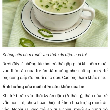
Không nên nêm muối vào thức ăn dặm của trẻ
Dưới đây là những tác hại có thể gặp phải khi nêm muối
vào thức ăn của trẻ ăn dặm cũng như những lưu ý để
mẹ cung cấp đủ muối cho con. Các mẹ tham khảo nhé.
Ảnh hưởng của muối đến sức khỏe của bé
Khi trẻ bước vào thời kỳ ăn dặm (6 tháng), thận của trẻ
vẫn non nớt, chưa hoàn thiện để tiêu hóa lượng muối ăn
vào. Ngoài ra, việc trẻ ăn quá nhiều muối sẽ càng có