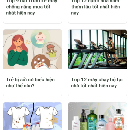
Trẻ bị sởi có nằm điều
Trẻ bị sởi có được bật
hòa được không?
quạt không và lưu ý cần
thiết khi chăm sóc trẻ
bị bệnh
Trẻ bị sốt có tiêm
Trẻ bị sởi có ngứa
phòng sởi được không
không và lời giải đáp
và lưu ý dành cho cha
đầy bất ngờ
mẹ