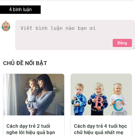
4 bình luận
Đăng
Rùa ba
9 năm
Người Việt mình có thói quen ăn rất mặn và ngọt, tai
hại vô cùng, phải thay đổi khẩu vị cho bọn trẻ thoi
0 Thích
Trả lời
Báo cáo vi phạm
Ngọc Lan
9 năm
Để thay đổi một thói quen chắc là không đơn