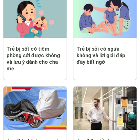
Cách hay giúp trẻ sơ
8 mẹo chữa nấc cụt
sinh hết rướn mình, vặn
cho trẻ nhỏ đơn giản
mình khi ngủ
mà hiệu quả
CHỦ ĐỀ MỚI