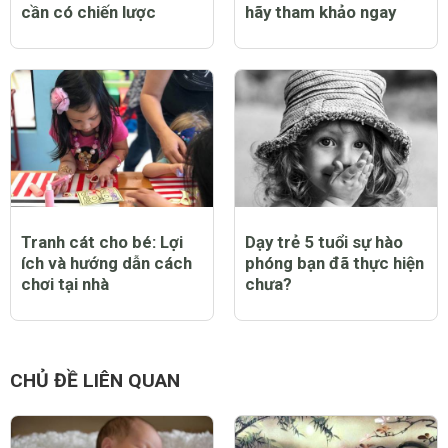
giản Rùa ba nhỉ. Nhưng vì con em chúng ta,
phải thay đổi thôi :)
0 Thích
Trả lời
Báo cáo vi phạm
Hồng Nguyên
9 năm
Các mẹ có con nhỏ nên đọc bài này nè.
0 Thích
Trả lời
Báo cáo vi phạm
Ngọc Lan
9 năm
Hihi, cảm ơn bạn :)
0 Thích
Trả lời
Báo cáo vi phạm
CHỦ ĐỀ NỔI BẬT