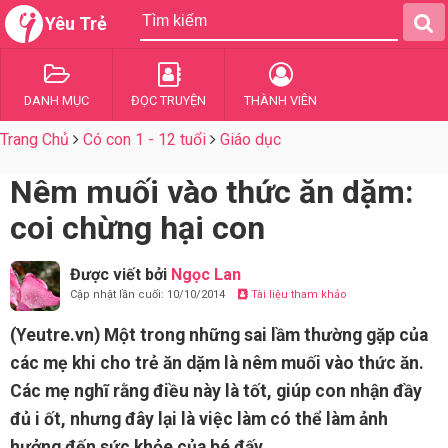
Yêu Trẻ
DANH MỤC
ĐỌC TRUYỆN
THÀNH VIÊN
Trang Chủ
Có con 1 - 12 tuổi
Giáo dục
Nêm muối vào thức ăn dặm:
coi chừng hại con
Được viết bởi
Ngọc Lan
Cập nhật lần cuối: 10/10/2014
Tài liệu tham khảo
(Yeutre.vn) Một trong những sai lầm thường gặp của
các mẹ khi cho trẻ ăn dặm là nêm muối vào thức ăn.
Các mẹ nghĩ rằng điều này là tốt, giúp con nhận đầy
đủ i ốt, nhưng đây lại là việc làm có thể làm ảnh
hưởng đến sức khỏe của bé đấy.