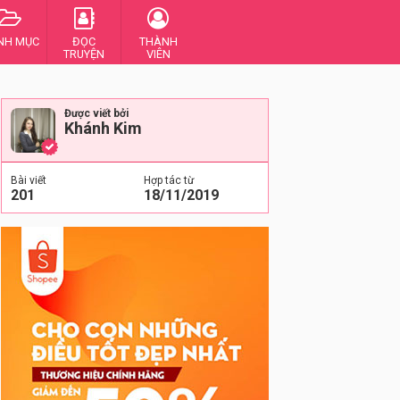
NH MỤC
ĐỌC
THÀNH
TRUYỆN
VIÊN
Được viết bởi
Khánh Kim
Bài viết
Hợp tác từ
201
18/11/2019