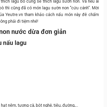
 thích lagu bò cũng sẽ thích lagu sườn non. Và nếu ai
t bò thì cũng đã có món lagu sườn non "cứu cánh". Mời
a Yeutre.vn tham khảo cách nấu món này đê chấm
ông phải đi tiệm nhé!
 non nước dừa đơn giản
u nấu lagu
, hạt nêm, tương cà, bột nghệ, tiêu, đường,...