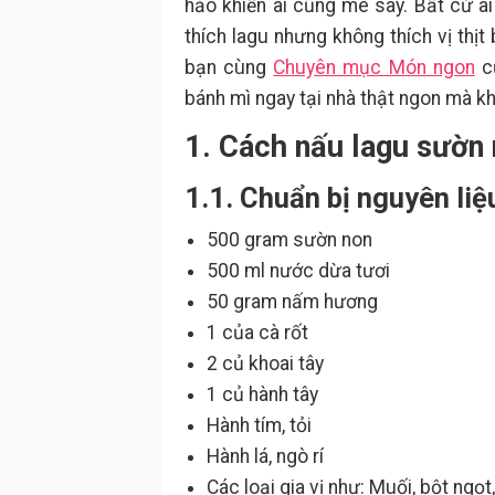
hảo khiến ai cũng mê say. Bất cứ ai
thích lagu nhưng không thích vị thị
bạn cùng
Chuyên mục Món ngon
củ
bánh mì ngay tại nhà thật ngon mà kh
1. Cách nấu lagu sườn
1.1. Chuẩn bị nguyên liệ
500 gram sườn non
500 ml nước dừa tươi
50 gram nấm hương
1 của cà rốt
2 củ khoai tây
1 củ hành tây
Hành tím, tỏi
Hành lá, ngò rí
Các loại gia vị như: Muối, bột ngọt