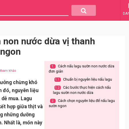
DA
 non nước dừa vị thanh
 ngon
Cách nấu lagu sườn non nước dừa
1.
u tham khảo
đơn giản
Chuẩn bị nguyên liệu nấu lagu
1.1.
tưởng chừng khó
Các bước thực hiện cách nấu
1.2.
h đó, nguyên liệu
lagu sườn non nước dừa
t dễ mua. Lagu
Cách chọn nguyên liệu để nấu lagu
2.
t hợp giữa thịt và
sườn ngon
ung những dưỡng
h. Nhất là, món này