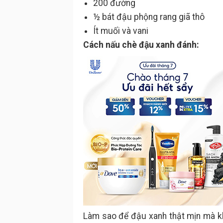
200 đường
½ bát đậu phộng rang giã thô
Ít muối và vani
Cách nấu chè đậu xanh đánh:
Làm sao để đậu xanh thật mịn mà k