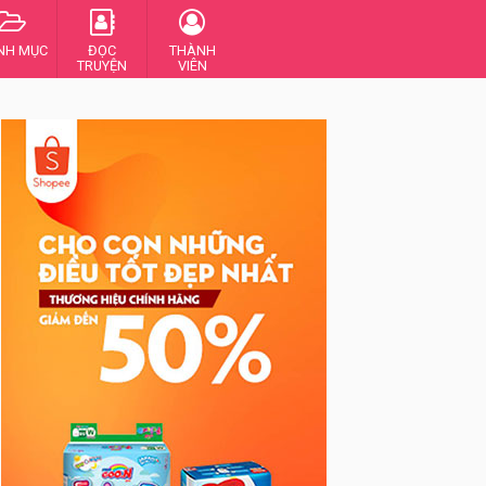
NH MỤC
ĐỌC
THÀNH
TRUYỆN
VIÊN