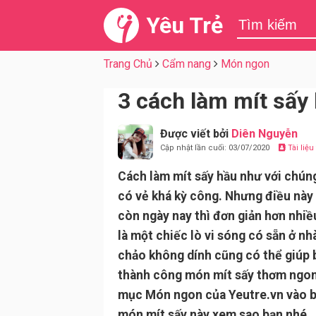
Yêu Trẻ
Trang Chủ
Cẩm nang
Món ngon
3 cách làm mít sấy 
Được viết bởi
Diên Nguyễn
Cập nhật lần cuối: 03/07/2020
Tài liệ
Cách làm mít sấy hầu như với chún
có vẻ khá kỳ công. Nhưng điều này
còn ngày nay thì đơn giản hơn nhiề
là một chiếc lò vi sóng có sẵn ở n
chảo không dính cũng có thể giúp 
thành công món mít sấy thơm ngo
mục Món ngon của Yeutre.vn vào b
món mít sấy này xem sao bạn nhé.