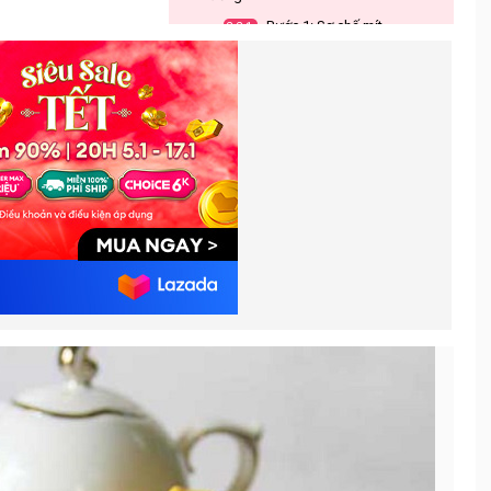
Bước 1: Sơ chế mít
2.2.1.
Bước 2: Ngâm mít
2.2.2.
Bước 3: Sấy mít bằng lò
2.2.3.
nướng
Cách làm mít sấy bằng nồi chiên
3.
không dầu
Chuẩn bị nguyên liệu
3.1.
Các bước thực hiện món mít
3.2.
sấy bằng nồi chiên không dầu
Bước 1: Sơ chế mít
3.2.1.
Bước 2: Sấy mít
3.2.2.
Mẹo làm mít sấy cực đơn giản mà
4.
vẫn ngon như ngoài hàng