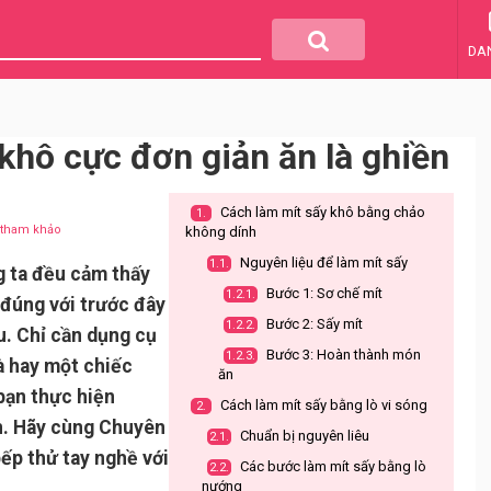
DA
khô cực đơn giản ăn là ghiền
Cách làm mít sấy khô bằng chảo
1.
u tham khảo
không dính
Nguyên liệu để làm mít sấy
1.1.
g ta đều cảm thấy
Bước 1: Sơ chế mít
1.2.1.
 đúng với trước đây
Bước 2: Sấy mít
1.2.2.
u. Chỉ cần dụng cụ
Bước 3: Hoàn thành món
1.2.3.
hà hay một chiếc
ăn
bạn thực hiện
Cách làm mít sấy bằng lò vi sóng
2.
n. Hãy cùng Chuyên
Chuẩn bị nguyên liêu
2.1.
ếp thử tay nghề với
Các bước làm mít sấy bằng lò
2.2.
nướng