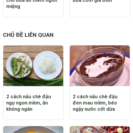
cho bữa ăn thêm ngon
bữa cơm gia đình
miệng
CHỦ ĐỀ LIÊN QUAN
2 cách nấu chè đậu
2 cách nấu chè đậu
ngự ngon mềm, ăn
đen mau mềm, béo
không ngán
ngậy nước cốt dừa