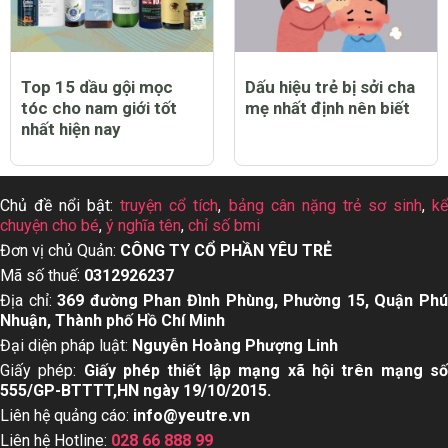
Top 15 dầu gội mọc
Dấu hiệu trẻ bị sởi cha
tóc cho nam giới tốt
mẹ nhất định nên biết
nhất hiện nay
Chủ đề nổi bật:
truyện cổ tích
,
bảng cân nặng trẻ sơ sinh
,
k
chuyện cho bé
,
ý nghĩa tên
,
chỉ số bmi
Đơn vị chủ Quản:
CÔNG TY CỔ PHẦN YÊU TRẺ
Mã số thuế:
0312926237
Địa chỉ:
369 đường Phan Đình Phùng, Phường 15, Quận Ph
Nhuận, Thành phố Hồ Chí Minh
Đại diện pháp luật:
Nguyễn Hoàng Phượng Linh
Giấy phép:
Giấy phép thiết lập mạng xã hội trên mạng s
555/GP-BTTTT,HN ngày 19/10/2015.
Liên hệ quảng cáo:
info@yeutre.vn
Liên hệ Hotline:
028 66 888 99