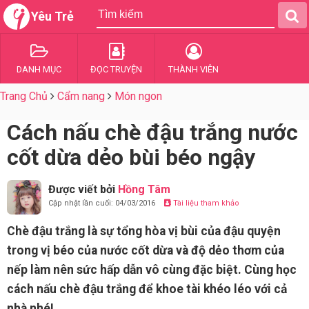
Yêu Trẻ
DANH MỤC
ĐỌC TRUYỆN
THÀNH VIÊN
Trang Chủ
Cẩm nang
Món ngon
Cách nấu chè đậu trắng nước
cốt dừa dẻo bùi béo ngậy
Được viết bởi
Hồng Tâm
Cập nhật lần cuối: 04/03/2016
Tài liệu tham khảo
Chè đậu trắng là sự tổng hòa vị bùi của đậu quyện
trong vị béo của nước cốt dừa và độ dẻo thơm của
nếp làm nên sức hấp dẫn vô cùng đặc biệt. Cùng học
cách nấu chè đậu trắng để khoe tài khéo léo với cả
nhà nhé!