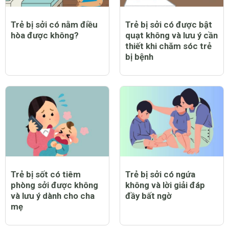
Trẻ bị sởi có nằm điều
Trẻ bị sởi có được bật
hòa được không?
quạt không và lưu ý cần
thiết khi chăm sóc trẻ
bị bệnh
Trẻ bị sốt có tiêm
Trẻ bị sởi có ngứa
phòng sởi được không
không và lời giải đáp
và lưu ý dành cho cha
đầy bất ngờ
mẹ