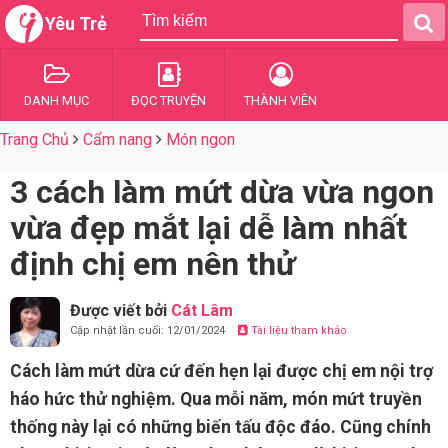
Yêu Trẻ
DANH MỤC
ĐỌC TRUYỆN
THÀNH VIÊN
Trang Chủ
Cẩm nang
Món ngon
3 cách làm mứt dừa vừa ngon
vừa đẹp mắt lại dễ làm nhất
định chị em nên thử
Được viết bởi
Cát Lâm
Cập nhật lần cuối: 12/01/2024
Tài liệu tham khảo
Cách làm mứt dừa cứ đến hẹn lại được chị em nội trợ
háo hức thử nghiệm. Qua mỗi năm, món mứt truyền
thống này lại có những biến tấu độc đáo. Cũng chính