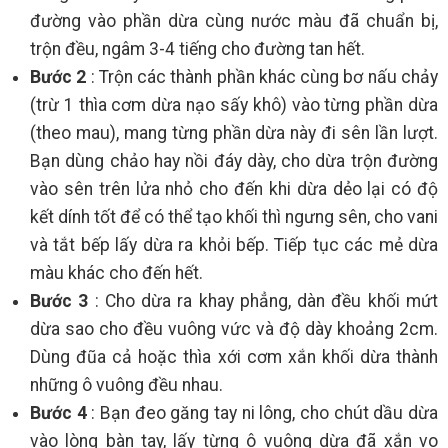
đường vào phần dừa cùng nước màu đã chuẩn bị,
trộn đều, ngâm 3-4 tiếng cho đường tan hết.
Bước 2
: Trộn các thành phần khác cùng bơ nấu chảy
(trừ 1 thìa cơm dừa nạo sấy khô) vào từng phần dừa
(theo mau), mang từng phần dừa này đi sên lần lượt.
Bạn dùng chảo hay nồi đáy dày, cho dừa trộn đường
vào sên trên lửa nhỏ cho đến khi dừa dẻo lại có độ
kết dính tốt để có thể tạo khối thì ngưng sên, cho vani
và tắt bếp lấy dừa ra khỏi bếp. Tiếp tục các mẻ dừa
màu khác cho đến hết.
Bước 3
: Cho dừa ra khay phẳng, dàn đều khối mứt
dừa sao cho đều vuông vức và độ dày khoảng 2cm.
Dùng đũa cả hoặc thìa xới cơm xắn khối dừa thành
những ô vuông đều nhau.
Bước 4
: Bạn đeo găng tay ni lông, cho chút dầu dừa
vào lòng bàn tay, lấy từng ô vuông dừa đã xắn vo