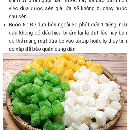
khi mứt dừa nguội hẳn. Bước này sẽ bảo đảm hơn
việc dừa được sên già lửa sẽ không bị chảy nước
sau sên.
Bước 5
: Để dừa bên ngoài 30 phút đến 1 tiếng, nếu
dừa không có dấu hiệu bị ẩm lại là đạt, lúc này bạn
có thể mang mứt dừa bỏ vào túi zip hoặc lọ thủy tinh
có nắp để bảo quản dùng dần.