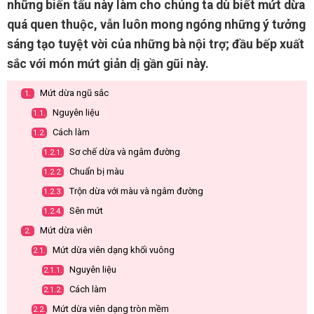
những biến tấu này làm cho chúng ta dù biết mứt dừa
quá quen thuộc, vẫn luôn mong ngóng những ý tưởng
sáng tạo tuyệt vời của những bà nội trợ; đầu bếp xuất
sắc với món mứt giản dị gần gũi này.
Mứt dừa ngũ sắc
1.
Nguyên liệu
1.1.
Cách làm
1.2.
Sơ chế dừa và ngâm đường
1.2.1.
Chuẩn bị màu
1.2.2.
Trộn dừa với màu và ngâm đường
1.2.3.
Sên mứt
1.2.4.
Mứt dừa viên
2.
Mứt dừa viên dạng khối vuông
2.1.
Nguyên liệu
2.1.1.
Cách làm
2.1.2.
Mứt dừa viên dạng tròn mềm
2.2.