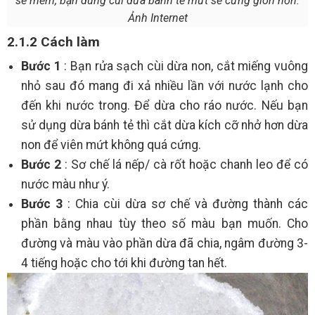
sẽ mềm, bạn dùng cùi dừa bánh tẻ mứt sẽ cứng giòn hơn.
Ảnh Internet
2.1.2 Cách làm
Bước 1
: Bạn rửa sạch cùi dừa non, cắt miếng vuông
nhỏ sau đó mang đi xả nhiều lần với nước lạnh cho
đến khi nước trong. Để dừa cho ráo nước. Nếu bạn
sử dụng dừa bánh tẻ thì cắt dừa kích cỡ nhở hơn dừa
non để viên mứt không quá cứng.
Bước 2
: Sơ chế lá nếp/ cà rốt hoặc chanh leo để có
nước màu như ý.
Bước 3
: Chia cùi dừa sơ chế và đường thành các
phần bằng nhau tùy theo số màu bạn muốn. Cho
đường và màu vào phần dừa đã chia, ngâm đường 3-
4 tiếng hoặc cho tới khi đường tan hết.