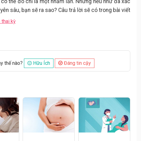
 có thể đó chỉ là một nhầm lẫn. Nhưng nếu như đã xác
yên sâu, bạn sẽ ra sao? Câu trả lời sẽ có trong bài viết
 thai kỳ
ày thế nào?
Hữu Ích
Đáng tin cậy
Đăng