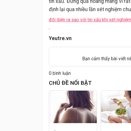
tin xấu. Đừng quá hoang mang vì rất
định lại qua nhiều lần xét nghiệm chu
đối diện ra sao với tin xấu khi xét nghiệm
.
Yeutre.vn
Bạn cảm thấy bài viết n
0 bình luận
CHỦ ĐỀ NỔI BẬT