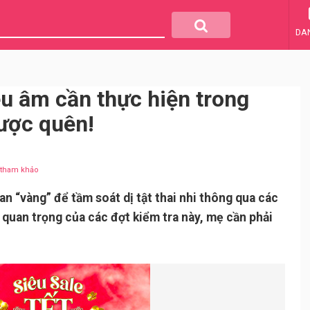
DA
êu âm cần thực hiện trong
ược quên!
u tham khảo
an “vàng” để tầm soát dị tật thai nhi thông qua các
t quan trọng của các đợt kiểm tra này, mẹ cần phải