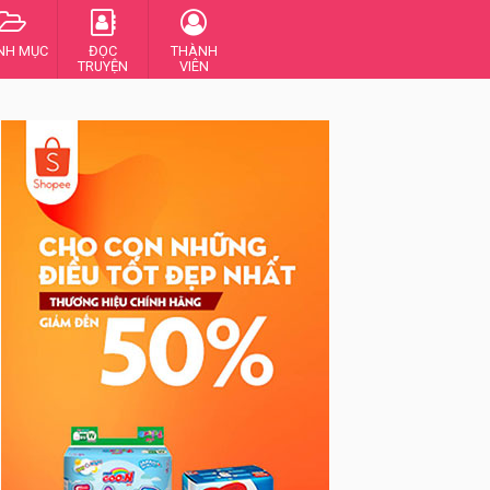
NH MỤC
ĐỌC
THÀNH
TRUYỆN
VIÊN