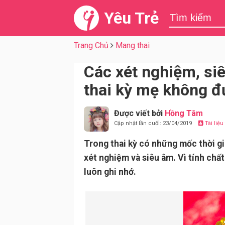
Yêu Trẻ
Trang Chủ
Mang thai
Các xét nghiệm, si
thai kỳ mẹ không đ
Được viết bởi
Hồng Tâm
Cập nhật lần cuối: 23/04/2019
Tài liệ
Trong thai kỳ có những mốc thời gi
xét nghiệm và siêu âm. Vì tính chấ
luôn ghi nhớ.