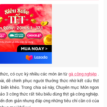
Làm nước xốt cam, chiên
1.2.2.
và đảo thịt gà qua nước xốt
Làm nước xốt cam
.
Chiên thịt gà
.
Mang thịt gà chiên đi xốt
.
cam
Thịt gà xốt xì dầu hành gừng
2.
Nguyên liệu
2.1.
Cách làm
2.2.
Sơ chế nguyên liệu
2.2.1.
Cách làm
2.2.2.
Luộc thịt gà
.
 thức, có cực kỳ nhiều các món ăn từ
gà công nghiệp
.
Làm nước xốt xì dầu
.
i, dễ chinh phục người thưởng thức nhờ kết cấu thịt
Ức gà xốt bơ tỏi
3.
ế biến khéo. Trong chia sẻ này, Chuyên mục Món ngon
Nguyên liệu
3.1.
o 3 công thức rất tiêu biểu dùng thịt gà công nghiệp.
Cách làm
3.2.
iến đơn giản nhưng đáp ứng những tiêu chí cần có của
Sơ chế và chuẩn bị nguyên
3.2.1.