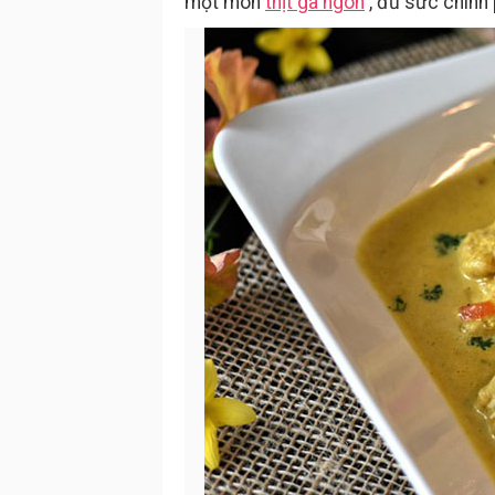
một món
thịt gà ngon
, đủ sức chinh