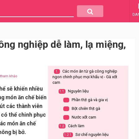
DA
ông nghiệp dễ làm, lạ miệng,
Các món ăn từ gà công nghiệp
1.
u tham khảo
ngon chinh phục mọi khẩu vị - Gà xốt
cam
hể sẽ khiến nhiều
Nguyên liệu
1.1.
ững món ăn chế biến
Phần thịt gà và gia vị
.
hút các thành viên
Bột chiên thịt gà
.
g có thể chinh phục
Nước xốt cam
.
các món ăn chế
Cách làm
1.2.
không bị bở.
Sơ chế nguyên liệu
1.2.1.