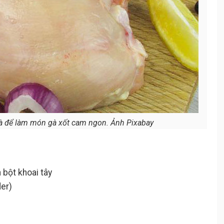
gà để làm món gà xốt cam ngon. Ảnh Pixabay
 bột khoai tây
der)