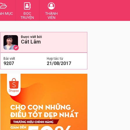
NH MỤC
ĐỌC
THÀNH
TRUYỆN
VIÊN
Được viết bởi
Cát Lâm
Bài viết
Hợp tác từ
9207
21/08/2017