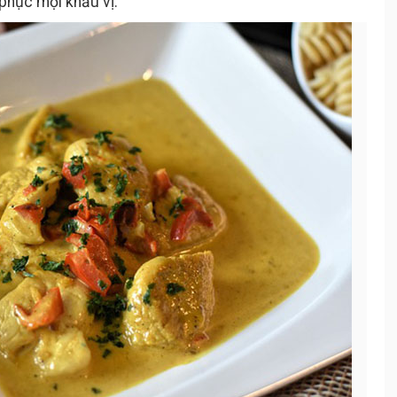
 phục mọi khẩu vị.
liệu
Áp chảo gà và xốt bơ tỏi
3.2.2.