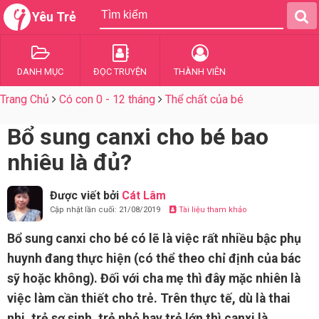
Yêu Trẻ
DANH MỤC
ĐỌC TRUYỆN
THÀNH VIÊN
Trang Chủ
Có con 0 - 12 tháng
Thể chất của bé
Bổ sung canxi cho bé bao
nhiêu là đủ?
Được viết bởi
Cát Lâm
Cập nhật lần cuối: 21/08/2019
Tài liệu tham khảo
Bổ sung canxi cho bé có lẽ là việc rất nhiều bậc phụ
huynh đang thực hiện (có thể theo chỉ định của bác
sỹ hoặc không). Đối với cha mẹ thì đây mặc nhiên là
việc làm cần thiết cho trẻ. Trên thực tế, dù là thai
nhi, trẻ sơ sinh, trẻ nhỏ hay trẻ lớn thì canxi là