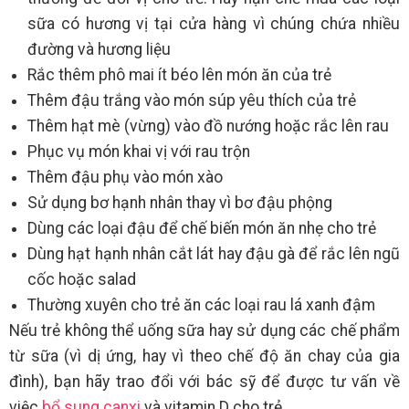
sữa có hương vị tại cửa hàng vì chúng chứa nhiều
đường và hương liệu
Rắc thêm phô mai ít béo lên món ăn của trẻ
Thêm đậu trắng vào món súp yêu thích của trẻ
Thêm hạt mè (vừng) vào đồ nướng hoặc rắc lên rau
Phục vụ món khai vị với rau trộn
Thêm đậu phụ vào món xào
Sử dụng bơ hạnh nhân thay vì bơ đậu phộng
Dùng các loại đậu để chế biến món ăn nhẹ cho trẻ
Dùng hạt hạnh nhân cắt lát hay đậu gà để rắc lên ngũ
cốc hoặc salad
Thường xuyên cho trẻ ăn các loại rau lá xanh đậm
Nếu trẻ không thể uống sữa hay sử dụng các chế phẩm
từ sữa (vì dị ứng, hay vì theo chế độ ăn chay của gia
đình), bạn hãy trao đổi với bác sỹ để được tư vấn về
việc
bổ sung canxi
và vitamin D cho trẻ.