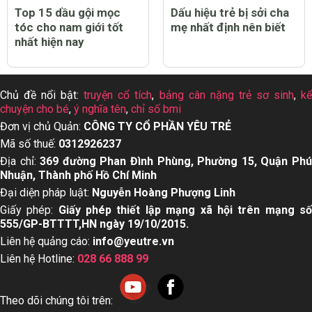
Top 15 dầu gội mọc
Dấu hiệu trẻ bị sởi cha
tóc cho nam giới tốt
mẹ nhất định nên biết
nhất hiện nay
Chủ đề nổi bật:
truyện cổ tích
,
bảng cân nặng trẻ sơ sinh
,
k
chuyện cho bé
,
ý nghĩa tên
,
chỉ số bmi
Đơn vị chủ Quản:
CÔNG TY CỔ PHẦN YÊU TRẺ
Mã số thuế:
0312926237
Địa chỉ:
369 đường Phan Đình Phùng, Phường 15, Quận Ph
Nhuận, Thành phố Hồ Chí Minh
Đại diện pháp luật:
Nguyễn Hoàng Phượng Linh
Giấy phép:
Giấy phép thiết lập mạng xã hội trên mạng s
555/GP-BTTTT,HN ngày 19/10/2015.
Liên hệ quảng cáo:
info@yeutre.vn
Liên hệ Hotline:
028 66 888 99
Theo dõi chúng tôi trên: