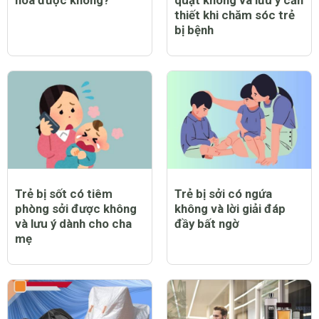
thiết khi chăm sóc trẻ
bị bệnh
Trẻ bị sốt có tiêm
Trẻ bị sởi có ngứa
phòng sởi được không
không và lời giải đáp
và lưu ý dành cho cha
đầy bất ngờ
mẹ