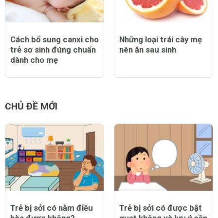
Cách bổ sung canxi cho
Những loại trái cây mẹ
trẻ sơ sinh đúng chuẩn
nên ăn sau sinh
dành cho mẹ
CHỦ ĐỀ MỚI
Trẻ bị sởi có nằm điều
Trẻ bị sởi có được bật
hòa được không?
quạt không và lưu ý cần