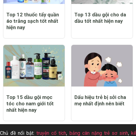
Top 12 thuốc tẩy quần
Top 13 dầu gội cho da
áo trắng sạch tốt nhất
dầu tốt nhất hiện nay
hiện nay
Top 15 dầu gội mọc
Dấu hiệu trẻ bị sởi cha
tóc cho nam giới tốt
mẹ nhất định nên biết
nhất hiện nay
Chủ đề nổi bật:
truyện cổ tích
,
bảng cân nặng trẻ sơ sinh
,
k