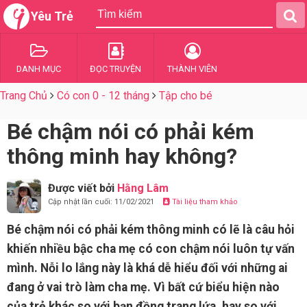
Yêu Trẻ
DANH MỤC
ĐỌC TRUYỆN
THÀNH VIÊN
Trang Chủ
Có con 0 - 12 tháng
Tập cho bé
Bé chậm nói có phải kém
thông minh hay không?
Được viết bởi
Hằng Lâm
Cập nhật lần cuối: 11/02/2021
Tài liệu tham khảo
Bé chậm nói có phải kém thông minh có lẽ là câu hỏi
khiến nhiều bậc cha mẹ có con chậm nói luôn tự vấn
mình. Nỗi lo lắng này là khá dễ hiểu đối với những ai
đang ở vai trò làm cha mẹ. Vì bất cứ biểu hiện nào
của trẻ khác so với bạn đồng trang lứa, hay so với