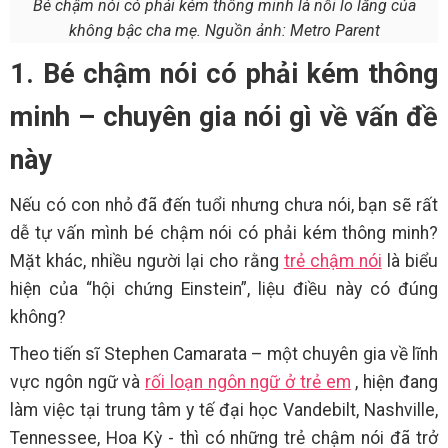
Bé chậm nói có phải kém thông minh là nỗi lo lắng của
không bậc cha mẹ. Nguồn ảnh: Metro Parent
1. Bé chậm nói có phải kém thông
minh – chuyên gia nói gì về vấn đề
này
Nếu có con nhỏ đã đến tuổi nhưng chưa nói, bạn sẽ rất
dễ tự vấn mình bé chậm nói có phải kém thông minh?
Mặt khác, nhiều người lại cho rằng
trẻ chậm nói
là biểu
hiện của “hội chứng Einstein”, liệu điều này có đúng
không?
Theo tiến sĩ Stephen Camarata – một chuyên gia về lĩnh
vực ngôn ngữ và
rối loạn ngôn ngữ ở trẻ em
, hiện đang
làm việc tại trung tâm y tế đại học Vandebilt, Nashville,
Tennessee, Hoa Kỳ - thì có những trẻ chậm nói đã trở