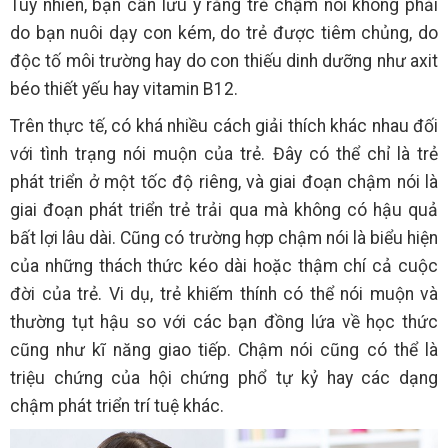
Tuy nhiên, bạn cần lưu ý rằng trẻ chậm nói không phải
do bạn nuôi dạy con kém, do trẻ được tiêm chủng, do
độc tố môi trường hay do con thiếu dinh dưỡng như axit
béo thiết yếu hay vitamin B12.
Trên thực tế, có khá nhiều cách giải thích khác nhau đối
với tình trạng nói muộn của trẻ. Đây có thể chỉ là trẻ
phát triển ở một tốc độ riêng, và giai đoạn chậm nói là
giai đoạn phát triển trẻ trải qua mà không có hậu quả
bất lợi lâu dài. Cũng có trường hợp chậm nói là biểu hiện
của những thách thức kéo dài hoặc thậm chí cả cuộc
đời của trẻ. Vi dụ, trẻ khiếm thính có thể nói muộn và
thường tụt hậu so với các bạn đồng lứa về học thức
cũng như kĩ năng giao tiếp. Chậm nói cũng có thể là
triệu chứng của hội chứng phổ tự kỷ hay các dạng
chậm phát triển trí tuệ khác.