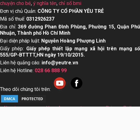
chuyện cho bé
,
ý nghĩa tên
,
chỉ số bmi
Đơn vị chủ Quản:
CÔNG TY CỔ PHẦN YÊU TRẺ
Mã số thuế:
0312926237
Địa chỉ:
369 đường Phan Đình Phùng, Phường 15, Quận Ph
Nhuận, Thành phố Hồ Chí Minh
Đại diện pháp luật:
Nguyễn Hoàng Phượng Linh
Giấy phép:
Giấy phép thiết lập mạng xã hội trên mạng s
555/GP-BTTTT,HN ngày 19/10/2015.
Liên hệ quảng cáo:
info@yeutre.vn
Liên hệ Hotline:
028 66 888 99
Theo dõi chúng tôi trên:
About us
User Agreement
Privacy Policy
Sơ đồ trang web
© Copyright 2014 Yeutre.vn, all rights reserved. Chuyên
trang mạng xã hội Mẹ & Bé uy tín hàng đầu Việt Nam. Với nội
dung được viết và tham vấn bởi các chuyên gia & Bác sĩ