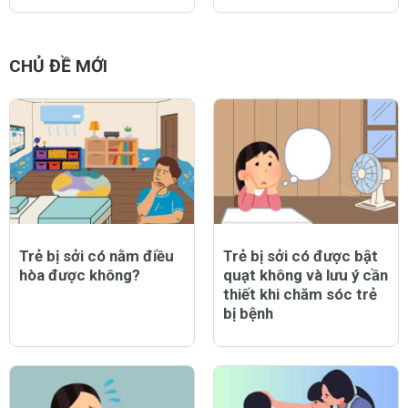
CHỦ ĐỀ MỚI
Trẻ bị sởi có nằm điều
Trẻ bị sởi có được bật
hòa được không?
quạt không và lưu ý cần
thiết khi chăm sóc trẻ
bị bệnh