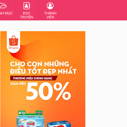
NH MỤC
ĐỌC
THÀNH
TRUYỆN
VIÊN