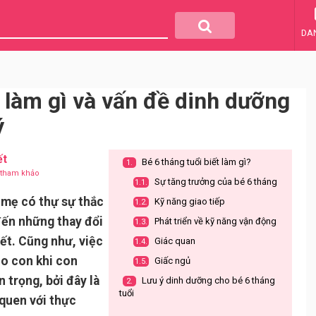
DA
t làm gì và vấn đề dinh dưỡng
ý
ết
Bé 6 tháng tuổi biết làm gì?
1.
u tham khảo
Sự tăng trưởng của bé 6 tháng
1.1.
ố mẹ có thự sự thắc
Kỹ năng giao tiếp
1.2.
đến những thay đổi
Phát triển về kỹ năng vận động
1.3.
iết. Cũng như, việc
Giác quan
1.4.
o con khi con
Giấc ngủ
1.5.
 trọng, bởi đây là
Lưu ý dinh dưỡng cho bé 6 tháng
2.
tuổi
 quen với thực