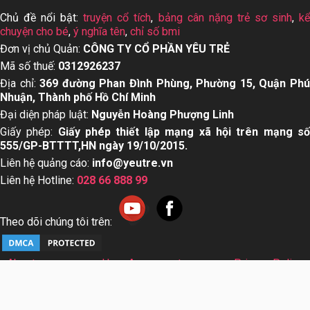
Chủ đề nổi bật:
truyện cổ tích
,
bảng cân nặng trẻ sơ sinh
,
k
chuyện cho bé
,
ý nghĩa tên
,
chỉ số bmi
Đơn vị chủ Quản:
CÔNG TY CỔ PHẦN YÊU TRẺ
Mã số thuế:
0312926237
Địa chỉ:
369 đường Phan Đình Phùng, Phường 15, Quận Ph
Nhuận, Thành phố Hồ Chí Minh
Đại diện pháp luật:
Nguyễn Hoàng Phượng Linh
Giấy phép:
Giấy phép thiết lập mạng xã hội trên mạng s
555/GP-BTTTT,HN ngày 19/10/2015.
Liên hệ quảng cáo:
info@yeutre.vn
Liên hệ Hotline:
028 66 888 99
Theo dõi chúng tôi trên:
About us
User Agreement
Privacy Policy
Sơ đồ trang web
© Copyright 2014 Yeutre.vn, all rights reserved. Chuyên