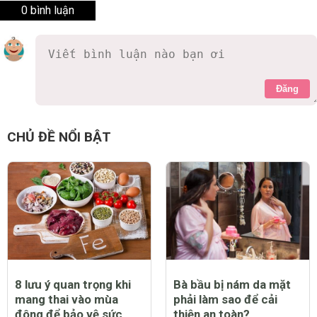
0 bình luận
Đăng
CHỦ ĐỀ NỔI BẬT
8 lưu ý quan trọng khi
Bà bầu bị nám da mặt
mang thai vào mùa
phải làm sao để cải
đông để bảo vệ sức
thiện an toàn?