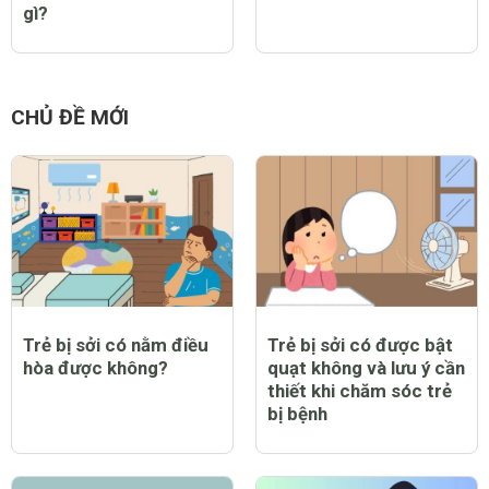
gì?
CHỦ ĐỀ MỚI
Trẻ bị sởi có nằm điều
Trẻ bị sởi có được bật
hòa được không?
quạt không và lưu ý cần
thiết khi chăm sóc trẻ
bị bệnh