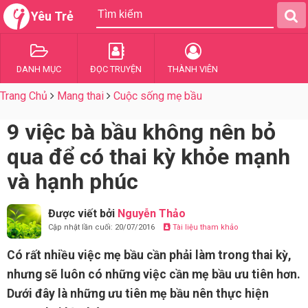
Yêu Trẻ
DANH MỤC
ĐỌC TRUYỆN
THÀNH VIÊN
Trang Chủ
Mang thai
Cuộc sống mẹ bầu
9 việc bà bầu không nên bỏ
qua để có thai kỳ khỏe mạnh
và hạnh phúc
Được viết bởi
Nguyễn Thảo
Cập nhật lần cuối: 20/07/2016
Tài liệu tham khảo
Có rất nhiều việc mẹ bầu cần phải làm trong thai kỳ,
nhưng sẽ luôn có những việc cần mẹ bầu ưu tiên hơn.
Dưới đây là những ưu tiên mẹ bầu nên thực hiện