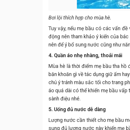
Bơi lội thích hợp cho mùa hè.
Tuy vậy, nếu mẹ bầu có các vấn đề 
động nên tham khảo ý kiến của bác s
nên để ý bổ sung nước cũng như năn
4. Quần áo nhẹ nhàng, thoải mái
Mùa hè là thời điểm mẹ bầu tha hồ 
băn khoăn gì về tác dụng giữ ấm hay
chú ý tránh màu sắc tối cho trang p
áo quá dài có thể khiến mẹ bầu vấp 
sành điệu nhé.
5. Uống đủ nước dễ dàng
Lượng nước cần thiết cho mẹ bầu mỗi
sung đủ lượng nước này khiến mẹ b