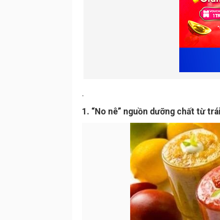
.
1. “No nê” nguồn dưỡng chất từ trá