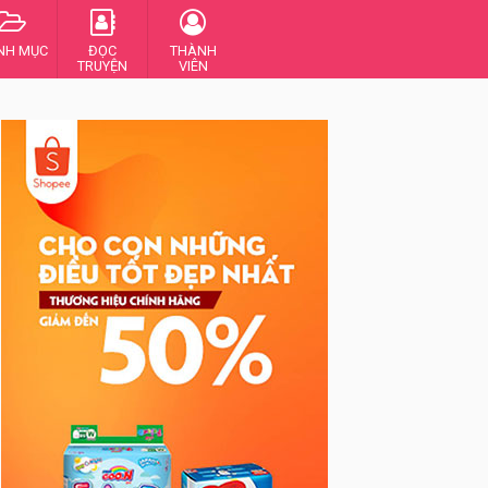
NH MỤC
ĐỌC
THÀNH
TRUYỆN
VIÊN