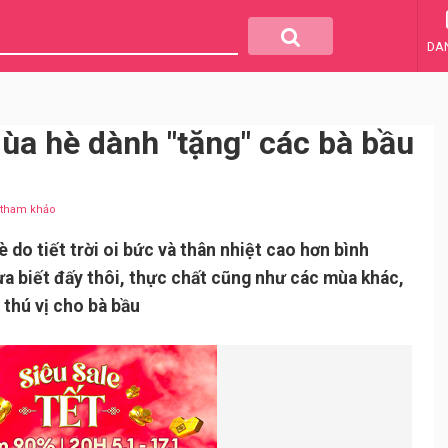
DA
 mùa hè dành "tặng" các bà bầu
u tham khảo
do tiết trời oi bức và thân nhiệt cao hơn bình
a biết đấy thôi, thực chất cũng như các mùa khác,
 thú vị cho bà bầu