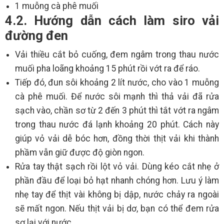
1 muỗng cà phê muối
4.2. Hướng dẫn cách làm siro vải
đường đen
Vải thiều cắt bỏ cuống, đem ngâm trong thau nước
muối pha loãng khoảng 15 phút rồi vớt ra để ráo.
Tiếp đó, đun sôi khoảng 2 lít nước, cho vào 1 muỗng
cà phê muối. Để nước sôi mạnh thì thả vải đã rửa
sạch vào, chần sơ từ 2 đến 3 phút thì tắt vớt ra ngâm
trong thau nước đá lạnh khoảng 20 phút. Cách này
giúp vỏ vải dễ bóc hơn, đồng thời thịt vải khi thành
phầm vẫn giữ được độ giòn ngon.
Rửa tay thật sạch rồi lột vỏ vải. Dùng kéo cắt nhẹ ở
phần đầu để loại bỏ hạt nhanh chóng hơn. Lưu ý làm
nhẹ tay để thịt vài không bị dập, nước chảy ra ngoài
sẽ mất ngon. Nếu thịt vải bị dơ, bạn có thể đem rửa
sơ lại với nước.