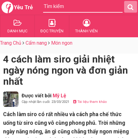
Yêu Trẻ
DANH MỤC
ĐỌC TRUYỆN
THÀNH VIÊN
Trang Chủ
Cẩm nang
Món ngon
4 cách làm siro giải nhiệt
ngày nóng ngon và đơn giản
nhất
Được viết bởi
Mỹ Lệ
Cập nhật lần cuối: 23/03/2021
Tài liệu tham khảo
Cách làm siro có rất nhiều và cách pha chế thức
uống từ siro cũng vô cùng phong phú. Trời những
ngày nắng nóng, ăn gì cũng chẳng thấy ngon miệng