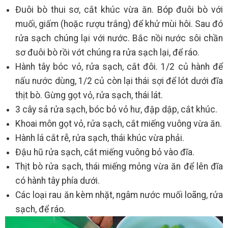
Đuôi bò thui sơ, cắt khúc vừa ăn. Bóp đuôi bò với
muối, giấm (hoặc rượu trắng) để khử mùi hôi. Sau đó
rửa sạch chúng lại với nước. Bắc nồi nước sôi chần
sơ đuôi bò rồi vớt chúng ra rửa sạch lại, để ráo.
Hành tây bóc vỏ, rửa sạch, cắt đôi. 1/2 củ hành để
nấu nước dùng, 1/2 củ còn lại thái sợi để lót dưới đĩa
thịt bò. Gừng gọt vỏ, rửa sạch, thái lát.
3 cây sả rửa sạch, bóc bỏ vỏ hư, đập dập, cắt khúc.
Khoai môn gọt vỏ, rửa sạch, cắt miếng vuông vừa ăn.
Hành lá cắt rễ, rửa sạch, thái khúc vừa phải.
Đậu hũ rửa sạch, cắt miếng vuông bỏ vào đĩa.
Thịt bò rửa sạch, thái miếng mỏng vừa ăn để lên đĩa
có hành tây phía dưới.
Các loại rau ăn kèm nhặt, ngâm nước muối loãng, rửa
sạch, để ráo.