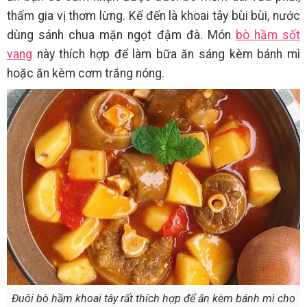
thấm gia vị thơm lừng. Kế đến là khoai tây bùi bùi, nước
dùng sánh chua mặn ngọt đậm đà. Món
bò hầm sốt
vang
này thích hợp để làm bữa ăn sáng kèm bánh mì
hoặc ăn kèm cơm trắng nóng.
Đuôi bò hầm khoai tây rất thích hợp để ăn kèm bánh mì cho