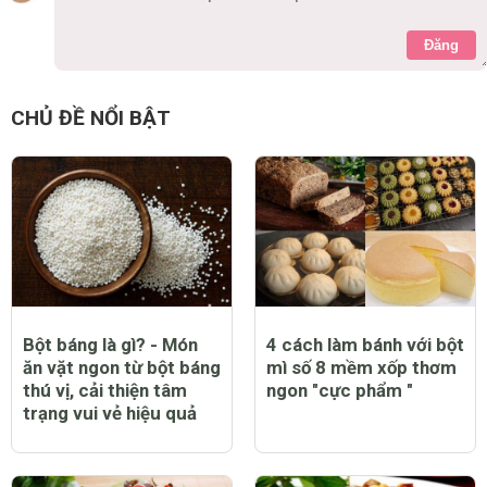
Đăng
CHỦ ĐỀ NỔI BẬT
Bột báng là gì? - Món
4 cách làm bánh với bột
ăn vặt ngon từ bột báng
mì số 8 mềm xốp thơm
thú vị, cải thiện tâm
ngon "cực phẩm "
trạng vui vẻ hiệu quả