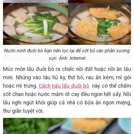
Nước ninh đuôi bò bạn nên lọc lại để vớt bỏ các phần xương
vụn. Ảnh: Internet
Múc món lẩu đuôi bò ra chiếc nồi đất hoặc nồi ăn lẩu
mini. Nhúng vào tàu hũ ky, thịt bò, rau ăn kèm, mì gói
hoặc mì trứng.
Cách nấu lẩu đuôi bò
này có thể chấm
sốt chao hoặc nước mắm ớt cay đều ngon hết sẩy. Nồi
lẩu nghi ngút khói giúp cả nhà có bữa ăn ngon miệng,
thư giãn tuyệt vời.