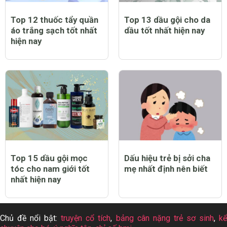
Top 12 thuốc tẩy quần
Top 13 dầu gội cho da
áo trắng sạch tốt nhất
dầu tốt nhất hiện nay
hiện nay
Top 15 dầu gội mọc
Dấu hiệu trẻ bị sởi cha
tóc cho nam giới tốt
mẹ nhất định nên biết
nhất hiện nay
Chủ đề nổi bật:
truyện cổ tích
,
bảng cân nặng trẻ sơ sinh
,
k