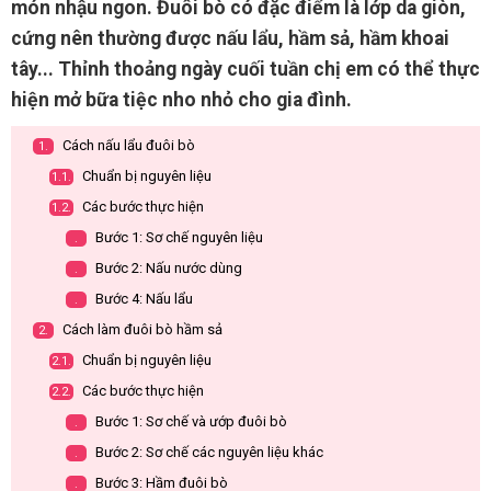
món nhậu ngon. Đuôi bò có đặc điểm là lớp da giòn,
cứng nên thường được nấu lẩu, hầm sả, hầm khoai
tây... Thỉnh thoảng ngày cuối tuần chị em có thể thực
hiện mở bữa tiệc nho nhỏ cho gia đình.
Cách nấu lẩu đuôi bò
1.
Chuẩn bị nguyên liệu
1.1.
Các bước thực hiện
1.2.
Bước 1: Sơ chế nguyên liệu
.
Bước 2: Nấu nước dùng
.
Bước 4: Nấu lẩu
.
Cách làm đuôi bò hầm sả
2.
Chuẩn bị nguyên liệu
2.1.
Các bước thực hiện
2.2.
Bước 1: Sơ chế và ướp đuôi bò
.
Bước 2: Sơ chế các nguyên liệu khác
.
Bước 3: Hầm đuôi bò
.