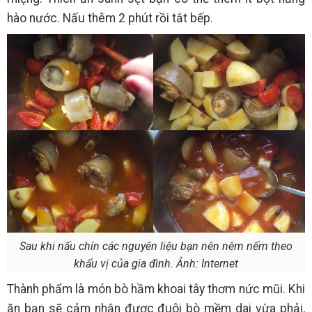
hào nước. Nấu thêm 2 phút rồi tắt bếp.
Sau khi nấu chín các nguyên liệu bạn nên nêm nếm theo
khẩu vị của gia đình. Ảnh: Internet
Thành phẩm là món bò hầm khoai tây thơm nức mũi. Khi
ăn bạn sẽ cảm nhận được đuôi bò mềm dai vừa phải,