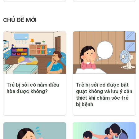
CHỦ ĐỀ MỚI
Trẻ bị sởi có nằm điều
Trẻ bị sởi có được bật
hòa được không?
quạt không và lưu ý cần
thiết khi chăm sóc trẻ
bị bệnh