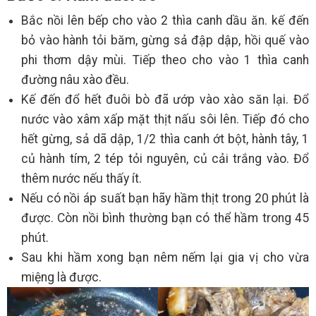
Bắc nồi lên bếp cho vào 2 thìa canh dầu ăn. kế đến
bỏ vào hành tỏi băm, gừng sả đập dập, hồi quế vào
phi thơm dậy mùi. Tiếp theo cho vào 1 thìa canh
đường nâu xào đều.
Kế đến đổ hết đuôi bò đã ướp vào xào săn lại. Đổ
nước vào xâm xấp mặt thịt nấu sôi lên. Tiếp đó cho
hết gừng, sả dã dập, 1/2 thìa canh ớt bột, hành tây, 1
củ hành tím, 2 tép tỏi nguyên, củ cải trắng vào. Đổ
thêm nước nếu thấy ít.
Nếu có nồi áp suất bạn hãy hầm thịt trong 20 phút là
được. Còn nồi bình thường bạn có thể hầm trong 45
phút.
Sau khi hầm xong bạn nêm nếm lại gia vị cho vừa
miệng là được.