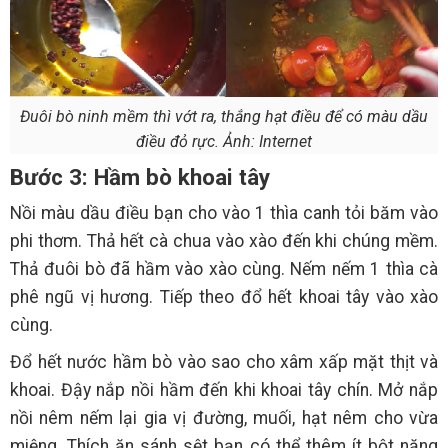
Đuôi bò ninh mềm thì vớt ra, thắng hạt điều để có màu dầu
điều đỏ rực. Ảnh: Internet
Bước 3: Hầm bò khoai tây
Nồi màu dầu điều bạn cho vào 1 thìa canh tỏi băm vào
phi thơm. Thả hết cà chua vào xào đến khi chúng mềm.
Thả đuôi bò đã hầm vào xào cùng. Nếm nếm 1 thìa cà
phê ngũ vị hương. Tiếp theo đổ hết khoai tây vào xào
cùng.
Đổ hết nước hầm bò vào sao cho xâm xấp mặt thịt và
khoai. Đậy nắp nồi hầm đến khi khoai tây chín. Mở nắp
nồi nêm nếm lại gia vị đường, muối, hạt nêm cho vừa
miệng. Thích ăn sánh sệt bạn có thể thêm ít bột năng