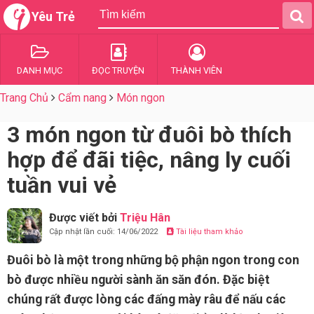
Yêu Trẻ
DANH MỤC
ĐỌC TRUYỆN
THÀNH VIÊN
Trang Chủ
Cẩm nang
Món ngon
3 món ngon từ đuôi bò thích
hợp để đãi tiệc, nâng ly cuối
tuần vui vẻ
Được viết bởi
Triệu Hân
Cập nhật lần cuối: 14/06/2022
Tài liệu tham khảo
Đuôi bò là một trong những bộ phận ngon trong con
bò được nhiều người sành ăn săn đón. Đặc biệt
chúng rất được lòng các đấng mày râu để nấu các