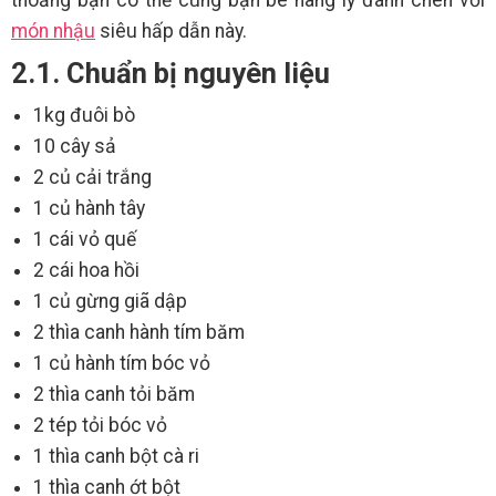
thoảng bạn có thể cùng bạn bè nâng lý đánh chén với
món nhậu
siêu hấp dẫn này.
2.1. Chuẩn bị nguyên liệu
1kg đuôi bò
10 cây sả
2 củ cải trắng
1 củ hành tây
1 cái vỏ quế
2 cái hoa hồi
1 củ gừng giã dập
2 thìa canh hành tím băm
1 củ hành tím bóc vỏ
2 thìa canh tỏi băm
2 tép tỏi bóc vỏ
1 thìa canh bột cà ri
1 thìa canh ớt bột