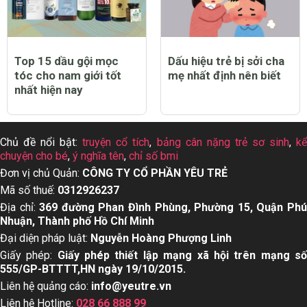
Top 15 dầu gội mọc
Dấu hiệu trẻ bị sởi cha
tóc cho nam giới tốt
mẹ nhất định nên biết
nhất hiện nay
Chủ đề nổi bật:
truyện cổ tích
,
bảng cân nặng trẻ sơ sinh
,
k
chuyện cho bé
,
ý nghĩa tên
,
chỉ số bmi
Đơn vị chủ Quản:
CÔNG TY CỔ PHẦN YÊU TRẺ
Mã số thuế:
0312926237
Địa chỉ:
369 đường Phan Đình Phùng, Phường 15, Quận Ph
Nhuận, Thành phố Hồ Chí Minh
Đại diện pháp luật:
Nguyễn Hoàng Phượng Linh
Giấy phép:
Giấy phép thiết lập mạng xã hội trên mạng s
555/GP-BTTTT,HN ngày 19/10/2015.
Liên hệ quảng cáo:
info@yeutre.vn
Liên hệ Hotline:
028 66 888 99