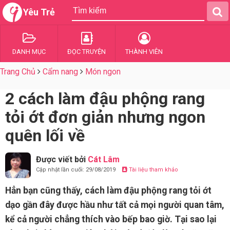
Yêu Trẻ
DANH MỤC
ĐỌC TRUYỆN
THÀNH VIÊN
Trang Chủ
Cẩm nang
Món ngon
2 cách làm đậu phộng rang
tỏi ớt đơn giản nhưng ngon
quên lối về
Được viết bởi
Cát Lâm
Cập nhật lần cuối: 29/08/2019
Tài liệu tham khảo
Hẳn bạn cũng thấy, cách làm đậu phộng rang tỏi ớt
dạo gần đây được hầu như tất cả mọi người quan tâm,
kể cả người chẳng thích vào bếp bao giờ. Tại sao lại