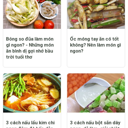
Bông so đũa làm món
Ốc móng tay ăn có tốt
gì ngon? - Những món
không? Nên làm món gì
ăn bình dị gợi nhớ bầu
ngon?
trời tuổi thơ
3 cách nấu lẩu kim chi
3 cách nấu bột sắn dây