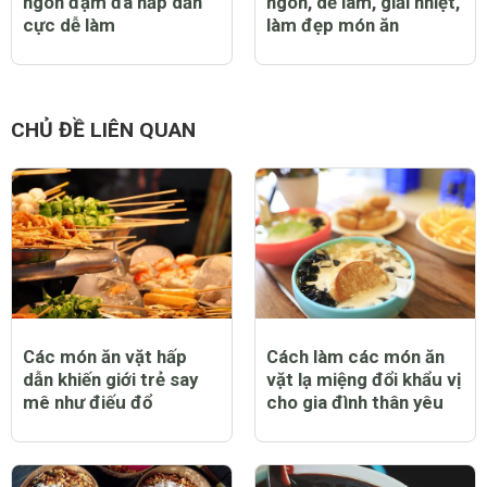
ngon đậm đà hấp dẫn
ngon, dễ làm, giải nhiệt,
cực dễ làm
làm đẹp món ăn
CHỦ ĐỀ LIÊN QUAN
Các món ăn vặt hấp
Cách làm các món ăn
dẫn khiến giới trẻ say
vặt lạ miệng đổi khẩu vị
mê như điếu đổ
cho gia đình thân yêu