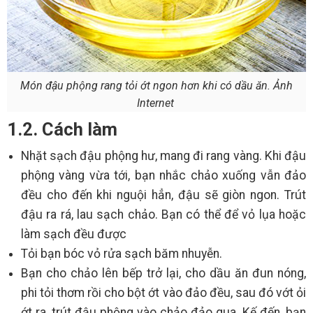
Món đậu phộng rang tỏi ớt ngon hơn khi có dầu ăn. Ảnh
Internet
1.2. Cách làm
Nhặt sạch đậu phộng hư, mang đi rang vàng. Khi đậu
phộng vàng vừa tới, bạn nhắc chảo xuống vẫn đảo
đều cho đến khi nguội hẳn, đậu sẽ giòn ngon. Trút
đậu ra rá, lau sạch chảo. Bạn có thể để vỏ lụa hoặc
làm sạch đều được
Tỏi bạn bóc vỏ rửa sạch băm nhuyễn.
Bạn cho chảo lên bếp trở lại, cho dầu ăn đun nóng,
phi tỏi thơm rồi cho bột ớt vào đảo đều, sau đó vớt ỏi
ớt ra, trút đậu phộng vào chảo đảo qua. Kế đến, bạn