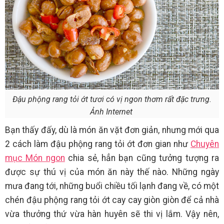
Đậu phộng rang tỏi ớt tươi có vị ngon thơm rất đặc trưng.
Ảnh Internet
Bạn thấy đấy, dù là món ăn vặt đơn giản, nhưng mới qua
2 cách làm đậu phộng rang tỏi ớt đơn gian như
Chuyên
mục Món ngon
chia sẻ, hẳn bạn cũng tưởng tượng ra
được sự thú vị của món ăn này thế nào. Những ngày
mưa đang tới, những buổi chiều tối lạnh đang về, có một
chén đậu phộng rang tỏi ớt cay cay giòn giòn để cả nhà
vừa thưởng thứ vừa hàn huyên sẽ thi vị lắm. Vậy nên,