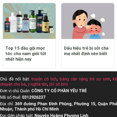
Top 15 dầu gội mọc
Dấu hiệu trẻ bị sởi cha
tóc cho nam giới tốt
mẹ nhất định nên biết
nhất hiện nay
Chủ đề nổi bật:
truyện cổ tích
,
bảng cân nặng trẻ sơ sinh
,
k
chuyện cho bé
,
ý nghĩa tên
,
chỉ số bmi
Đơn vị chủ Quản:
CÔNG TY CỔ PHẦN YÊU TRẺ
Mã số thuế:
0312926237
Địa chỉ:
369 đường Phan Đình Phùng, Phường 15, Quận Ph
Nhuận, Thành phố Hồ Chí Minh
Đại diện pháp luật:
Nguyễn Hoàng Phượng Linh