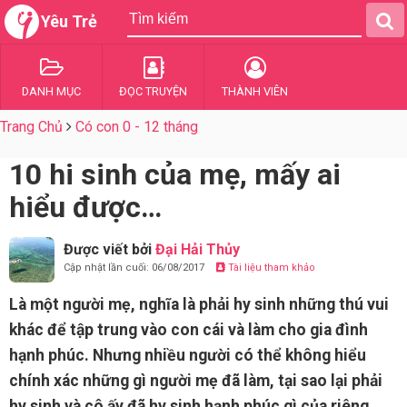
Yêu Trẻ
DANH MỤC
ĐỌC TRUYỆN
THÀNH VIÊN
Trang Chủ
Có con 0 - 12 tháng
10 hi sinh của mẹ, mấy ai
hiểu được…
Được viết bởi
Đại Hải Thủy
Cập nhật lần cuối: 06/08/2017
Tài liệu tham khảo
Là một người mẹ, nghĩa là phải hy sinh những thú vui
khác để tập trung vào con cái và làm cho gia đình
hạnh phúc. Nhưng nhiều người có thể không hiểu
chính xác những gì người mẹ đã làm, tại sao lại phải
hy sinh và cô ấy đã hy sinh hạnh phúc gì của riêng