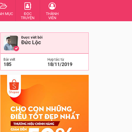
NH MỤC
ĐỌC
THÀNH
TRUYỆN
VIÊN
Được viết bởi
Đức Lộc
Bài viết
Hợp tác từ
185
18/11/2019