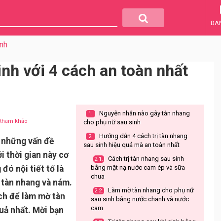
DA
nh
inh với 4 cách an toàn nhất
Nguyên nhân nào gây tàn nhang
1.
u tham khảo
cho phụ nữ sau sinh
Hướng dẫn 4 cách trị tàn nhang
2.
g những vấn đề
sau sinh hiệu quả mà an toàn nhất
i thời gian này cơ
Cách trị tàn nhang sau sinh
2.1.
đó nội tiết tố là
bằng mặt nạ nước cam ép và sữa
chua
n tàn nhang và nám.
Làm mờ tàn nhang cho phụ nữ
2.2.
ách để làm mờ tàn
sau sinh bằng nước chanh và nước
cam
uả nhất. Mời bạn