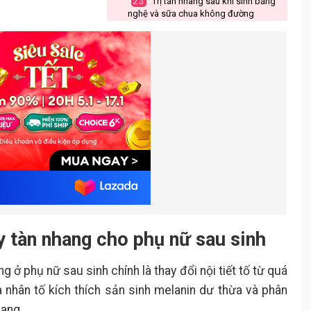
Trị tàn nhang sau khi sinh bằng
2.3.
nghệ và sữa chua không đường
Trị tàn nhang sau sinh bằng tỏi
2.4.
Biện pháp phòng ngừa tàn nhang
3.
sau sinh
 tàn nhang cho phụ nữ sau sinh
 ở phụ nữ sau sinh chính là thay đổi nội tiết tố từ quá
là nhân tố kích thích sản sinh melanin dư thừa và phân
hang.