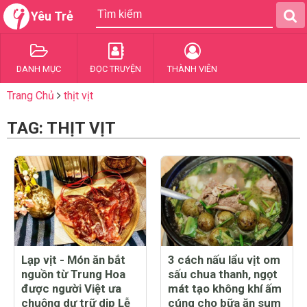
Yêu Trẻ
DANH MỤC
ĐỌC TRUYỆN
THÀNH VIÊN
Trang Chủ
thịt vịt
TAG: THỊT VỊT
Lạp vịt - Món ăn bắt
3 cách nấu lẩu vịt om
nguồn từ Trung Hoa
sấu chua thanh, ngọt
được người Việt ưa
mát tạo không khí ấm
chuộng dự trữ dịp Lễ
cúng cho bữa ăn sum