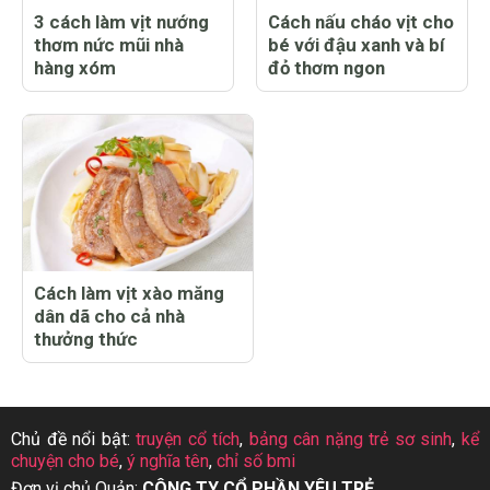
3 cách làm vịt nướng
Cách nấu cháo vịt cho
thơm nức mũi nhà
bé với đậu xanh và bí
hàng xóm
đỏ thơm ngon
Cách làm vịt xào măng
dân dã cho cả nhà
thưởng thức
Chủ đề nổi bật:
truyện cổ tích
,
bảng cân nặng trẻ sơ sinh
,
kể
chuyện cho bé
,
ý nghĩa tên
,
chỉ số bmi
Đơn vị chủ Quản:
CÔNG TY CỔ PHẦN YÊU TRẺ