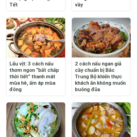
Tết
vầy
Lẩu vịt: 3 cách nấu
2 cách nấu ngan giả
thơm ngon “bất chấp
cầy chuẩn bị Bắc
thời tiết” thanh mát
Trung Bộ khiến thực
mùa hè, ấm áp mùa
khách ăn không muốn
đông
buông đũa