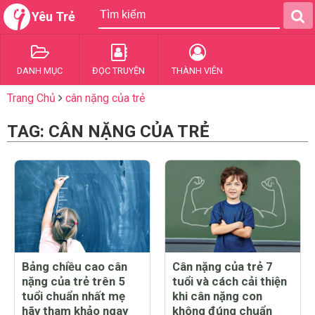
Yêu Trẻ
DANH MỤC
ĐỌC TRUYỆN
THÀNH VIÊN
Trang Chủ
cân nặng của trẻ
TAG: CÂN NẶNG CỦA TRẺ
Bảng chiều cao cân
Cân nặng của trẻ 7
nặng của trẻ trên 5
tuổi và cách cải thiện
tuổi chuẩn nhất mẹ
khi cân nặng con
hãy tham khảo ngay
không đúng chuẩn