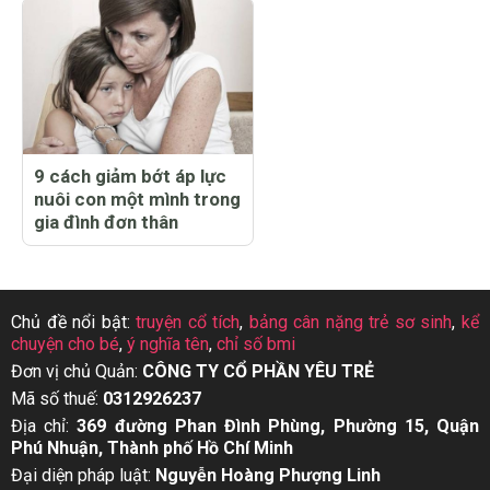
9 cách giảm bớt áp lực
nuôi con một mình trong
gia đình đơn thân
Chủ đề nổi bật:
truyện cổ tích
,
bảng cân nặng trẻ sơ sinh
,
kể
chuyện cho bé
,
ý nghĩa tên
,
chỉ số bmi
Đơn vị chủ Quản:
CÔNG TY CỔ PHẦN YÊU TRẺ
Mã số thuế:
0312926237
Địa chỉ:
369 đường Phan Đình Phùng, Phường 15, Quận
Phú Nhuận, Thành phố Hồ Chí Minh
Đại diện pháp luật:
Nguyễn Hoàng Phượng Linh