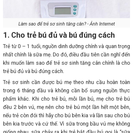
Làm sao để trẻ sơ sinh tăng cân? - Ảnh Internet
1. Cho trẻ bú đủ và bú đúng cách
Trẻ từ 0 – 1 tuổi, nguồn dinh dưỡng chính và quan trọng
nhất chính là sữa mẹ. Do đó, điều đầu tiên cần nghĩ đến
khi muốn làm sao để trẻ sơ sinh tăng cân chính là cho
trẻ bú đủ và bú đúng cách.
Trẻ sơ sinh cần được bú mẹ theo nhu cầu hoàn toàn
trong 6 tháng đầu và không cần bổ sung nguồn thực
phẩm khác. Khi cho trẻ bú, mỗi lần bú, mẹ cho trẻ bú
đều 2 bên vú, mẹ nên cho trẻ bú một lần hết một bên,
nếu trẻ còn đói thì hãy cho bú bên kia và lần sau cho bú
bên kia trước và cứ thế. Vì sữa trong bầu vú mẹ không
giống nhau, sữa chảy ra khi trẻ bắt đầu bú gọi là “sữa