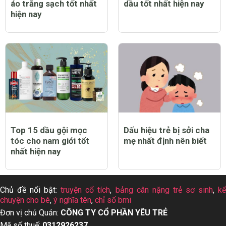
áo trắng sạch tốt nhất
dầu tốt nhất hiện nay
hiện nay
Top 15 dầu gội mọc
Dấu hiệu trẻ bị sởi cha
tóc cho nam giới tốt
mẹ nhất định nên biết
nhất hiện nay
Chủ đề nổi bật:
truyện cổ tích
,
bảng cân nặng trẻ sơ sinh
,
k
chuyện cho bé
,
ý nghĩa tên
,
chỉ số bmi
Đơn vị chủ Quản:
CÔNG TY CỔ PHẦN YÊU TRẺ
Mã số thuế:
0312926237