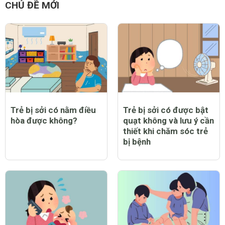
CHỦ ĐỀ MỚI
Trẻ bị sởi có nằm điều
Trẻ bị sởi có được bật
hòa được không?
quạt không và lưu ý cần
thiết khi chăm sóc trẻ
bị bệnh