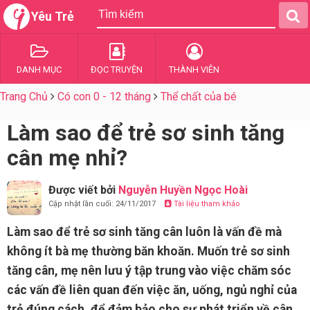
Yêu Trẻ
DANH MỤC
ĐỌC TRUYỆN
THÀNH VIÊN
Trang Chủ
Có con 0 - 12 tháng
Thể chất của bé
Làm sao để trẻ sơ sinh tăng
cân mẹ nhỉ?
Được viết bởi
Nguyễn Huyền Ngọc Hoài
Cập nhật lần cuối: 24/11/2017
Tài liệu tham khảo
Làm sao để trẻ sơ sinh tăng cân luôn là vấn đề mà
không ít bà mẹ thường băn khoăn. Muốn trẻ sơ sinh
tăng cân, mẹ nên lưu ý tập trung vào việc chăm sóc
các vấn đề liên quan đến việc ăn, uống, ngủ nghỉ của
trẻ đúng cách, để đảm bảo cho sự phát triển về cân