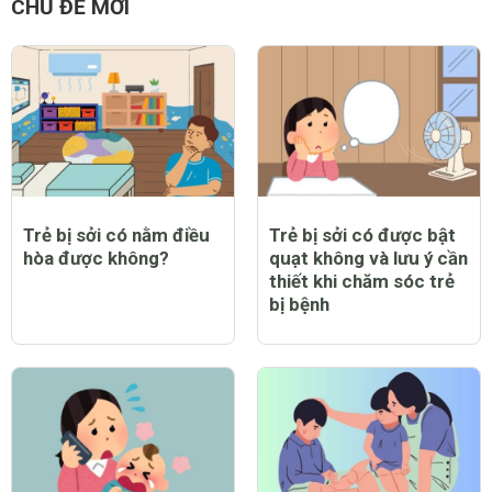
CHỦ ĐỀ MỚI
Trẻ bị sởi có nằm điều
Trẻ bị sởi có được bật
hòa được không?
quạt không và lưu ý cần
thiết khi chăm sóc trẻ
bị bệnh