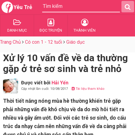
Yêu Trẻ
DANH MỤC
ĐỌC TRUYỆN
THÀNH VIÊN
Trang Chủ
Có con 1 - 12 tuổi
Giáo dục
Xử lý 10 vấn đề về da thường
gặp ở trẻ sơ sinh và trẻ nhỏ
Được viết bởi
Hải Yến
Cập nhật lần cuối: 10/08/2017
Tài liệu tham khảo
Thời tiết nắng nóng mùa hè thường khiến trẻ gặp
phải những vấn đề khó chịu về da do mồ hôi tiết ra
nhiều và gây ẩm ướt. Đối với các trẻ sơ sinh, do cấu
trúc da nhạy cảm nên những vấn đề về da càng phải
được chú ý và chăm sóc cẩn thận hơn.