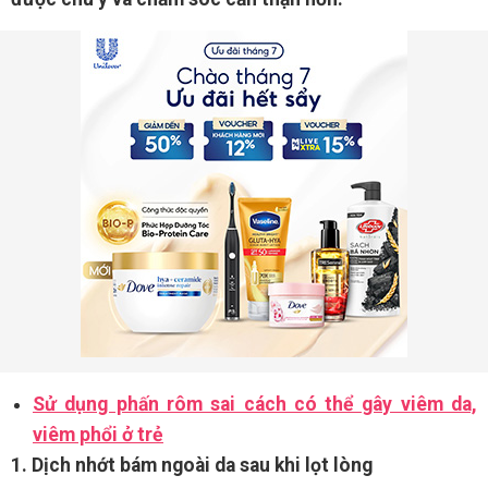
Sử dụng phấn rôm sai cách có thể gây viêm da,
viêm phổi ở trẻ
1. Dịch nhớt bám ngoài da sau khi lọt lòng