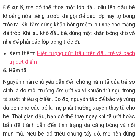
Để xử lý, mẹ có thể thoa một lớp dầu oliu lên đầu bé
khoảng nửa tiếng trước khi gội để các lớp này tự bong
tróc ra. Khi tắm dùng khăn bông mềm lau nhẹ các mảng
đã tróc. Khi lau khô đầu bé, dùng một khăn bông khô vỗ
nhẹ để phủi các lớp bong tróc đi.
Xem thêm:
Hiện tượng cứt trâu trên đầu trẻ và cách
trị dứt điểm
6. Hăm tã
Nguyên nhân chủ yếu dẫn đến chứng hăm tã của trẻ sơ
sinh là do môi trường ẩm ướt và vi khuẩn trú ngụ trong
tã suốt nhiều giờ liền. Do đó, nguyên tắc để bảo vệ vùng
da bẹn cho các bé là mẹ phải thường xuyên thay tã cho
bé. Thời gian đầu, bạn có thể thay ngay khi tã ướt hoặc
bẩn để tránh dẫn đến tình trạng da căng bóng và nổi
mụn mủ. Nếu bé có triệu chứng tấy đỏ, mẹ nên dùng