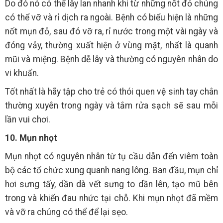
Do đó nó có thể lây lan nhanh khi từ những nốt đỏ chúng
có thể vỡ và rỉ dịch ra ngoài. Bệnh có biểu hiện là những
nốt mụn đỏ, sau đó vỡ ra, rỉ nước trong một vài ngày và
đóng vảy, thường xuất hiện ở vùng mặt, nhất là quanh
mũi và miệng. Bệnh dễ lây và thường có nguyên nhân do
vi khuẩn.
Tốt nhất là hãy tập cho trẻ có thói quen vệ sinh tay chân
thường xuyên trong ngày và tắm rửa sạch sẽ sau mỗi
lần vui chơi.
10. Mụn nhọt
Mụn nhọt có nguyên nhân từ tụ cầu dẫn đến viêm toàn
bộ các tổ chức xung quanh nang lông. Ban đầu, mụn chỉ
hơi sưng tấy, dần dà vết sưng to dần lên, tạo mũ bên
trong và khiến đau nhức tại chỗ. Khi mụn nhọt đã mềm
và vỡ ra chúng có thể để lại sẹo.