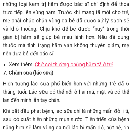
những loại kem trị hăm được bác sĩ chỉ định để thoa
trực tiếp lên vùng hăm. Trước khi mang tã mới cho trẻ,
mẹ phải chắc chắn vùng da bé đã được xử lý sạch sẽ
và khô thoáng. Chịu khó để bé được “nuy” trong thời
gian bị hăm sẽ giúp bé mau lành hơn. Nếu đã dùng
thuốc mà tình trạng hăm vẫn không thuyên giảm, mẹ
nên đưa bé đến bác sĩ.
Xem thêm:
Chớ coi thường chứng hăm tã ở trẻ
7. Chàm sữa (lác sữa)
Hiện tượng lác sữa phổ biến hơn với những trẻ đã 6
tháng tuổi. Lác sữa có thể nổi ở hai má, mặt và có thể
lan đến mình lẫn tay chân.
Khi bắt đầu phát bệnh, lác sữa chỉ là những mẩn đỏ li ti,
sau có xuất hiện những mụn nước. Tiến triển của bệnh
nặng hơn sẽ làm vùng da nổi lác bị mẩn đỏ, nứt nẻ, rịn