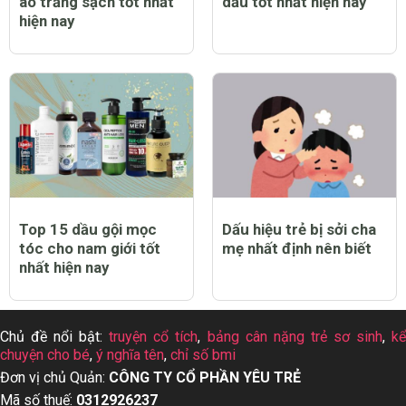
áo trắng sạch tốt nhất
dầu tốt nhất hiện nay
hiện nay
Top 15 dầu gội mọc
Dấu hiệu trẻ bị sởi cha
tóc cho nam giới tốt
mẹ nhất định nên biết
nhất hiện nay
Chủ đề nổi bật:
truyện cổ tích
,
bảng cân nặng trẻ sơ sinh
,
k
chuyện cho bé
,
ý nghĩa tên
,
chỉ số bmi
Đơn vị chủ Quản:
CÔNG TY CỔ PHẦN YÊU TRẺ
Mã số thuế:
0312926237