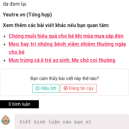
da đem lại.
Yeutre.vn (Tổng hợp)
Xem thêm các bài viết khác nếu bạn quan tâm:
Chống muỗi hiệu quả cho bé khi mùa mưa sắp đến
Mẹo hay trị những bệnh viêm nhiễm thường ngày
cho bé
Mụn trứng cá ở trẻ sơ sinh: Mẹ chớ coi thường
Bạn cảm thấy bài viết này thế nào?
Hữu Ích
Đáng tin cậy
0 bình luận