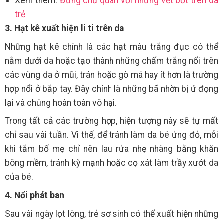
Xem thêm:
Đừng chủ quan với những vết bớt trên da
trẻ
3. Hạt kê xuất hiện li ti trên da
Những hạt kê chính là các hạt màu trắng đục có thể
nằm dưới da hoặc tạo thành những chấm trắng nổi trên
các vùng da ở mũi, trán hoặc gò má hay ít hơn là trường
hợp nổi ở bắp tay. Đây chính là những bã nhờn bị ứ đọng
lại và chúng hoàn toàn vô hại.
Trong tất cả các trường hợp, hiện tượng này sẽ tự mất
chỉ sau vài tuần. Vì thế, để tránh làm da bé ửng đỏ, mỗi
khi tắm bố mẹ chỉ nên lau rửa nhẹ nhàng bằng khăn
bông mềm, tránh kỳ mạnh hoặc cọ xát làm trầy xướt da
của bé.
4. Nổi phát ban
Sau vài ngày lọt lòng, trẻ sơ sinh có thể xuất hiện những