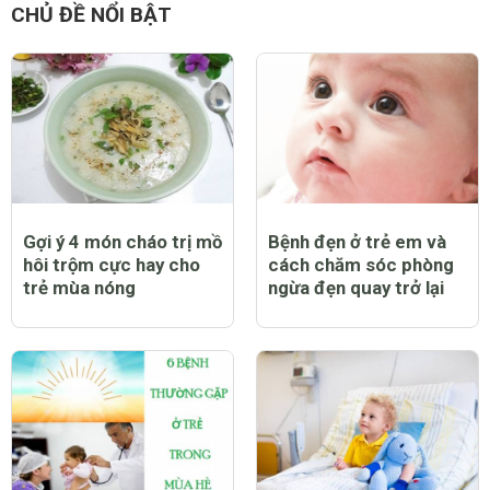
CHỦ ĐỀ NỔI BẬT
Gợi ý 4 món cháo trị mồ
Bệnh đẹn ở trẻ em và
hôi trộm cực hay cho
cách chăm sóc phòng
trẻ mùa nóng
ngừa đẹn quay trở lại