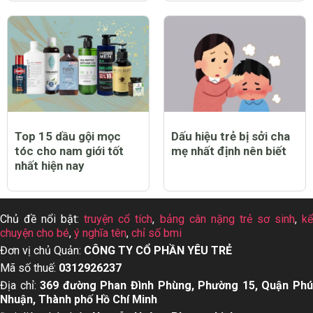
Top 15 dầu gội mọc
Dấu hiệu trẻ bị sởi cha
tóc cho nam giới tốt
mẹ nhất định nên biết
nhất hiện nay
Chủ đề nổi bật:
truyện cổ tích
,
bảng cân nặng trẻ sơ sinh
,
k
chuyện cho bé
,
ý nghĩa tên
,
chỉ số bmi
Đơn vị chủ Quản:
CÔNG TY CỔ PHẦN YÊU TRẺ
Mã số thuế:
0312926237
Địa chỉ:
369 đường Phan Đình Phùng, Phường 15, Quận Ph
Nhuận, Thành phố Hồ Chí Minh