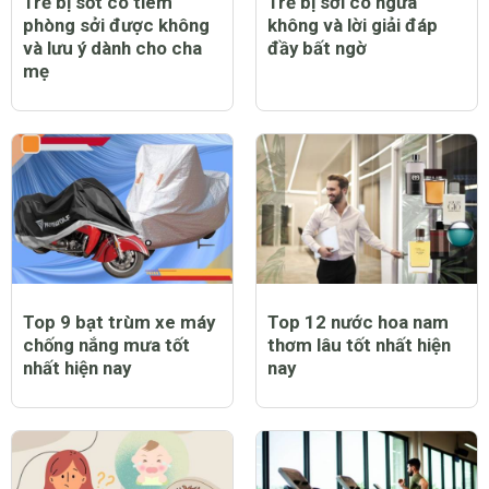
Trẻ bị sốt có tiêm
Trẻ bị sởi có ngứa
phòng sởi được không
không và lời giải đáp
và lưu ý dành cho cha
đầy bất ngờ
mẹ
Top 9 bạt trùm xe máy
Top 12 nước hoa nam
chống nắng mưa tốt
thơm lâu tốt nhất hiện
nhất hiện nay
nay