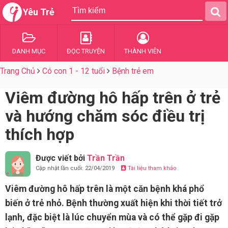
Yêu Trẻ
DANH MỤC
ĐỌC TRUYỆN
THÀNH VIÊN
Trang Chủ
Có con 1 - 12 tuổi
Bệnh trẻ em
Viêm đường hô hấp trên ở trẻ
và hướng chăm sóc điều trị
thích hợp
Được viết bởi
Trần Trần
Cập nhật lần cuối: 22/04/2019
Tài liệu tham khảo
Viêm đường hô hấp trên là một căn bệnh khá phổ
biến ở trẻ nhỏ. Bệnh thường xuất hiện khi thời tiết trở
lạnh, đặc biệt là lúc chuyển mùa và có thể gặp đi gặp